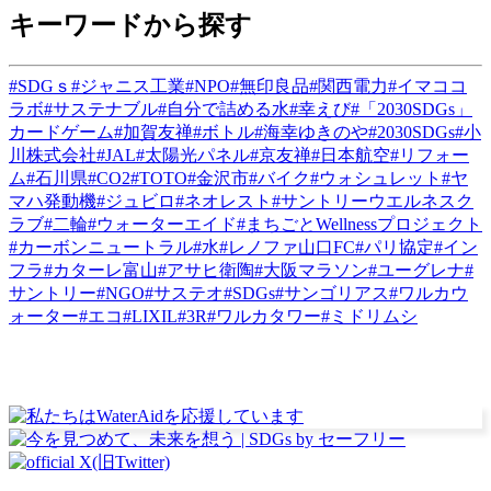
キーワードから探す
#SDGｓ
#ジャニス工業
#NPO
#無印良品
#関西電力
#イマココ
ラボ
#サステナブル
#自分で詰める水
#幸えび
#「2030SDGs」
カードゲーム
#加賀友禅
#ボトル
#海幸ゆきのや
#2030SDGs
#小
川株式会社
#JAL
#太陽光パネル
#京友禅
#日本航空
#リフォー
ム
#石川県
#CO2
#TOTO
#金沢市
#バイク
#ウォシュレット
#ヤ
マハ発動機
#ジュビロ
#ネオレスト
#サントリーウエルネスク
ラブ
#二輪
#ウォーターエイド
#まちごとWellnessプロジェクト
#カーボンニュートラル
#水
#レノファ山口FC
#パリ協定
#イン
フラ
#カターレ富山
#アサヒ衛陶
#大阪マラソン
#ユーグレナ
#
サントリー
#NGO
#サステオ
#SDGs
#サンゴリアス
#ワルカウ
ォーター
#エコ
#LIXIL
#3R
#ワルカタワー
#ミドリムシ