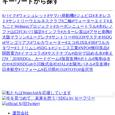
キーワードから探す
#バイク
#ウォシュレット
#ヤマハ発動機
#ジュビロ
#ネオレス
ト
#サントリーウエルネスクラブ
#二輪
#ウォーターエイド
#ま
ちごとWellnessプロジェクト
#カーボンニュートラル
#水
#レノ
ファ山口FC
#パリ協定
#インフラ
#カターレ富山
#アサヒ衛陶
#
大阪マラソン
#ユーグレナ
#サントリー
#NGO
#サステオ
#SDG
s
#サンゴリアス
#ワルカウォーター
#エコ
#LIXIL
#3R
#ワルカ
タワー
#ミドリムシ
#SDGｓ
#ジャニス工業
#NPO
#無印良品
#
関西電力
#イマココラボ
#サステナブル
#自分で詰める水
#幸え
び
#「2030SDGs」カードゲーム
#加賀友禅
#ボトル
#海幸ゆき
のや
#2030SDGs
#小川株式会社
#JAL
#太陽光パネル
#京友禅
#
日本航空
#リフォーム
#石川県
#CO2
#TOTO
#金沢市
運営会社