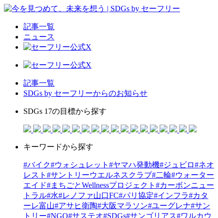
記事一覧
ニュース
記事一覧
SDGs by セーフリーからのお知らせ
SDGs 17の目標から探す
キーワードから探す
#バイク
#ウォシュレット
#ヤマハ発動機
#ジュビロ
#ネオ
レスト
#サントリーウエルネスクラブ
#二輪
#ウォーター
エイド
#まちごとWellnessプロジェクト
#カーボンニュー
トラル
#水
#レノファ山口FC
#パリ協定
#インフラ
#カタ
ーレ富山
#アサヒ衛陶
#大阪マラソン
#ユーグレナ
#サン
トリー
#NGO
#サステオ
#SDGs
#サンゴリアス
#ワルカウ