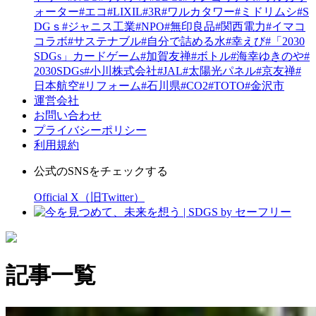
ォーター
#エコ
#LIXIL
#3R
#ワルカタワー
#ミドリムシ
#S
DGｓ
#ジャニス工業
#NPO
#無印良品
#関西電力
#イマコ
コラボ
#サステナブル
#自分で詰める水
#幸えび
#「2030
SDGs」カードゲーム
#加賀友禅
#ボトル
#海幸ゆきのや
#
2030SDGs
#小川株式会社
#JAL
#太陽光パネル
#京友禅
#
日本航空
#リフォーム
#石川県
#CO2
#TOTO
#金沢市
運営会社
お問い合わせ
プライバシーポリシー
利用規約
公式のSNSをチェックする
Official X（旧Twitter）
記事一覧