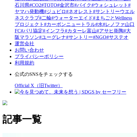
石川県
#CO2
#TOTO
#金沢市
#バイク
#ウォシュレット
#
ヤマハ発動機
#ジュビロ
#ネオレスト
#サントリーウエル
ネスクラブ
#二輪
#ウォーターエイド
#まちごとWellness
プロジェクト
#カーボンニュートラル
#水
#レノファ山口
FC
#パリ協定
#インフラ
#カターレ富山
#アサヒ衛陶
#大
阪マラソン
#ユーグレナ
#サントリー
#NGO
#サステオ
運営会社
お問い合わせ
プライバシーポリシー
利用規約
公式のSNSをチェックする
Official X（旧Twitter）
記事一覧