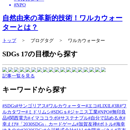
#NPO
自然由来の革新的技術！ワルカウォー
ターとは？
トップ
>
ブログタグ
>
ワルカウォーター
SDGs 17の目標から探す
記事一覧を見る
キーワードから探す
#SDGs
#サンゴリアス
#ワルカウォーター
#エコ
#LIXIL
#3R
#ワ
ルカタワー
#ミドリムシ
#SDGｓ
#ジャニス工業
#NPO
#無印良
品
#関西電力
#イマココラボ
#サステナブル
#自分で詰める水
#
幸えび
#「2030SDGs」カードゲーム
#加賀友禅
#ボトル
#海幸