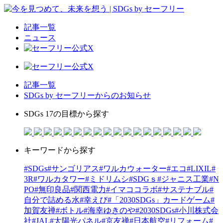
記事一覧
ニュース
記事一覧
SDGs by セーフリーからのお知らせ
SDGs 17の目標から探す
キーワードから探す
#SDGs
#サンゴリアス
#ワルカウォーター
#エコ
#LIXIL
#
3R
#ワルカタワー
#ミドリムシ
#SDGｓ
#ジャニス工業
#N
PO
#無印良品
#関西電力
#イマココラボ
#サステナブル
#
自分で詰める水
#幸えび
#「2030SDGs」カードゲーム
#
加賀友禅
#ボトル
#海幸ゆきのや
#2030SDGs
#小川株式会
社
#JAL
#太陽光パネル
#京友禅
#日本航空
#リフォーム
#