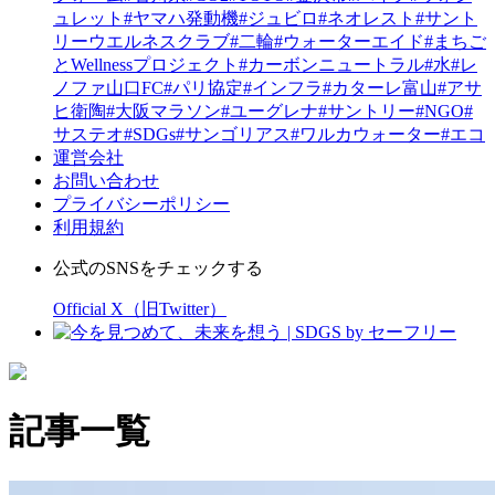
ュレット
#ヤマハ発動機
#ジュビロ
#ネオレスト
#サント
リーウエルネスクラブ
#二輪
#ウォーターエイド
#まちご
とWellnessプロジェクト
#カーボンニュートラル
#水
#レ
ノファ山口FC
#パリ協定
#インフラ
#カターレ富山
#アサ
ヒ衛陶
#大阪マラソン
#ユーグレナ
#サントリー
#NGO
#
サステオ
#SDGs
#サンゴリアス
#ワルカウォーター
#エコ
運営会社
お問い合わせ
プライバシーポリシー
利用規約
公式のSNSをチェックする
Official X（旧Twitter）
記事一覧