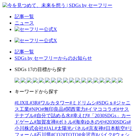
記事一覧
ニュース
記事一覧
SDGs by セーフリーからのお知らせ
SDGs 17の目標から探す
キーワードから探す
#LIXIL
#3R
#ワルカタワー
#ミドリムシ
#SDGｓ
#ジャニ
ス工業
#NPO
#無印良品
#関西電力
#イマココラボ
#サス
テナブル
#自分で詰める水
#幸えび
#「2030SDGs」カー
ドゲーム
#加賀友禅
#ボトル
#海幸ゆきのや
#2030SDGs
#
小川株式会社
#JAL
#太陽光パネル
#京友禅
#日本航空
#リ
フォーム
#石川県
#CO2
#TOTO
#金沢市
#バイク
#ウォシ