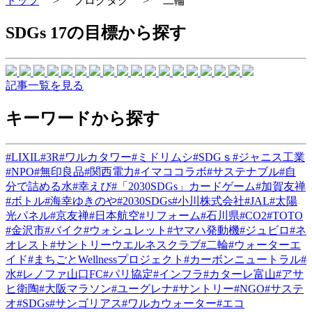
トップ
>
ブログタグ
>
二輪
SDGs 17の目標から探す
記事一覧を見る
キーワードから探す
#LIXIL
#3R
#ワルカタワー
#ミドリムシ
#SDGｓ
#ジャニス工業
#NPO
#無印良品
#関西電力
#イマココラボ
#サステナブル
#自
分で詰める水
#幸えび
#「2030SDGs」カードゲーム
#加賀友禅
#ボトル
#海幸ゆきのや
#2030SDGs
#小川株式会社
#JAL
#太陽
光パネル
#京友禅
#日本航空
#リフォーム
#石川県
#CO2
#TOTO
#金沢市
#バイク
#ウォシュレット
#ヤマハ発動機
#ジュビロ
#ネ
オレスト
#サントリーウエルネスクラブ
#二輪
#ウォーターエ
イド
#まちごとWellnessプロジェクト
#カーボンニュートラル
#
水
#レノファ山口FC
#パリ協定
#インフラ
#カターレ富山
#アサ
ヒ衛陶
#大阪マラソン
#ユーグレナ
#サントリー
#NGO
#サステ
オ
#SDGs
#サンゴリアス
#ワルカウォーター
#エコ