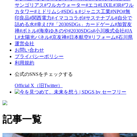
サンゴリアス
#ワルカウォーター
#エコ
#LIXIL
#3R
#ワル
カタワー
#ミドリムシ
#SDGｓ
#ジャニス工業
#NPO
#無
印良品
#関西電力
#イマココラボ
#サステナブル
#自分で
詰める水
#幸えび
#「2030SDGs」カードゲーム
#加賀友
禅
#ボトル
#海幸ゆきのや
#2030SDGs
#小川株式会社
#JA
L
#太陽光パネル
#京友禅
#日本航空
#リフォーム
#石川県
運営会社
お問い合わせ
プライバシーポリシー
利用規約
公式のSNSをチェックする
Official X（旧Twitter）
記事一覧