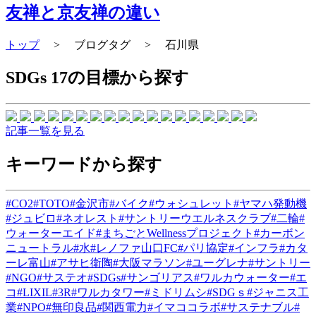
友禅と京友禅の違い
トップ
>
ブログタグ
>
石川県
SDGs 17の目標から探す
記事一覧を見る
キーワードから探す
#CO2
#TOTO
#金沢市
#バイク
#ウォシュレット
#ヤマハ発動機
#ジュビロ
#ネオレスト
#サントリーウエルネスクラブ
#二輪
#
ウォーターエイド
#まちごとWellnessプロジェクト
#カーボン
ニュートラル
#水
#レノファ山口FC
#パリ協定
#インフラ
#カタ
ーレ富山
#アサヒ衛陶
#大阪マラソン
#ユーグレナ
#サントリー
#NGO
#サステオ
#SDGs
#サンゴリアス
#ワルカウォーター
#エ
コ
#LIXIL
#3R
#ワルカタワー
#ミドリムシ
#SDGｓ
#ジャニス工
業
#NPO
#無印良品
#関西電力
#イマココラボ
#サステナブル
#