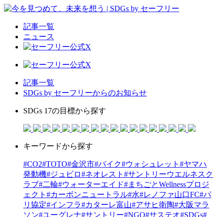
記事一覧
ニュース
記事一覧
SDGs by セーフリーからのお知らせ
SDGs 17の目標から探す
キーワードから探す
#CO2
#TOTO
#金沢市
#バイク
#ウォシュレット
#ヤマハ
発動機
#ジュビロ
#ネオレスト
#サントリーウエルネスク
ラブ
#二輪
#ウォーターエイド
#まちごとWellnessプロジ
ェクト
#カーボンニュートラル
#水
#レノファ山口FC
#パ
リ協定
#インフラ
#カターレ富山
#アサヒ衛陶
#大阪マラ
ソン
#ユーグレナ
#サントリー
#NGO
#サステオ
#SDGs
#