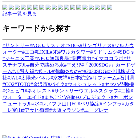
記事一覧を見る
キーワードから探す
#サントリー
#NGO
#サステオ
#SDGs
#サンゴリアス
#ワルカウ
ォーター
#エコ
#LIXIL
#3R
#ワルカタワー
#ミドリムシ
#SDGｓ
#ジャニス工業
#NPO
#無印良品
#関西電力
#イマココラボ
#サ
ステナブル
#自分で詰める水
#幸えび
#「2030SDGs」カードゲ
ーム
#加賀友禅
#ボトル
#海幸ゆきのや
#2030SDGs
#小川株式会
社
#JAL
#太陽光パネル
#京友禅
#日本航空
#リフォーム
#石川県
#CO2
#TOTO
#金沢市
#バイク
#ウォシュレット
#ヤマハ発動機
#ジュビロ
#ネオレスト
#サントリーウエルネスクラブ
#二輪
#
ウォーターエイド
#まちごとWellnessプロジェクト
#カーボン
ニュートラル
#水
#レノファ山口FC
#パリ協定
#インフラ
#カタ
ーレ富山
#アサヒ衛陶
#大阪マラソン
#ユーグレナ