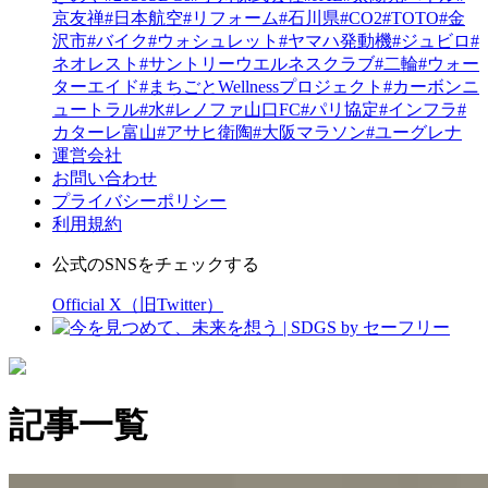
京友禅
#日本航空
#リフォーム
#石川県
#CO2
#TOTO
#金
沢市
#バイク
#ウォシュレット
#ヤマハ発動機
#ジュビロ
#
ネオレスト
#サントリーウエルネスクラブ
#二輪
#ウォー
ターエイド
#まちごとWellnessプロジェクト
#カーボンニ
ュートラル
#水
#レノファ山口FC
#パリ協定
#インフラ
#
カターレ富山
#アサヒ衛陶
#大阪マラソン
#ユーグレナ
運営会社
お問い合わせ
プライバシーポリシー
利用規約
公式のSNSをチェックする
Official X（旧Twitter）
記事一覧