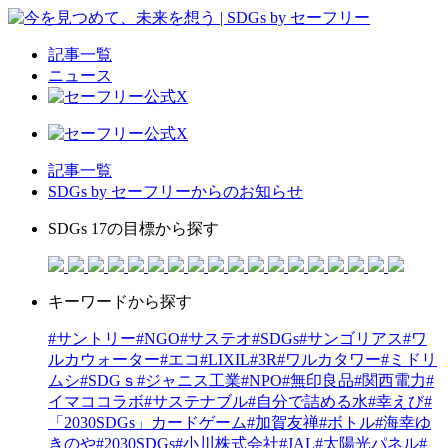
記事一覧
ニュース
記事一覧
SDGs by セーフリーからのお知らせ
SDGs 17の目標から探す
キーワードから探す
#サントリー
#NGO
#サステオ
#SDGs
#サンゴリアス
#ワ
ルカウォーター
#エコ
#LIXIL
#3R
#ワルカタワー
#ミドリ
ムシ
#SDGｓ
#ジャニス工業
#NPO
#無印良品
#関西電力
#
イマココラボ
#サステナブル
#自分で詰める水
#幸えび
#
「2030SDGs」カードゲーム
#加賀友禅
#ボトル
#海幸ゆ
きのや
#2030SDGs
#小川株式会社
#JAL
#太陽光パネル
#