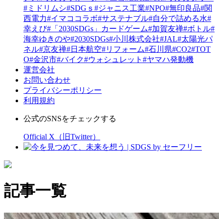
#ミドリムシ
#SDGｓ
#ジャニス工業
#NPO
#無印良品
#関
西電力
#イマココラボ
#サステナブル
#自分で詰める水
#
幸えび
#「2030SDGs」カードゲーム
#加賀友禅
#ボトル
#
海幸ゆきのや
#2030SDGs
#小川株式会社
#JAL
#太陽光パ
ネル
#京友禅
#日本航空
#リフォーム
#石川県
#CO2
#TOT
O
#金沢市
#バイク
#ウォシュレット
#ヤマハ発動機
運営会社
お問い合わせ
プライバシーポリシー
利用規約
公式のSNSをチェックする
Official X（旧Twitter）
記事一覧