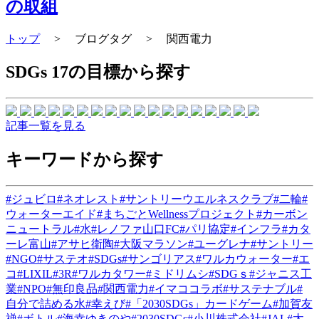
の取組
トップ
>
ブログタグ
>
関西電力
SDGs 17の目標から探す
記事一覧を見る
キーワードから探す
#ジュビロ
#ネオレスト
#サントリーウエルネスクラブ
#二輪
#
ウォーターエイド
#まちごとWellnessプロジェクト
#カーボン
ニュートラル
#水
#レノファ山口FC
#パリ協定
#インフラ
#カタ
ーレ富山
#アサヒ衛陶
#大阪マラソン
#ユーグレナ
#サントリー
#NGO
#サステオ
#SDGs
#サンゴリアス
#ワルカウォーター
#エ
コ
#LIXIL
#3R
#ワルカタワー
#ミドリムシ
#SDGｓ
#ジャニス工
業
#NPO
#無印良品
#関西電力
#イマココラボ
#サステナブル
#
自分で詰める水
#幸えび
#「2030SDGs」カードゲーム
#加賀友
禅
#ボトル
#海幸ゆきのや
#2030SDGs
#小川株式会社
#JAL
#太