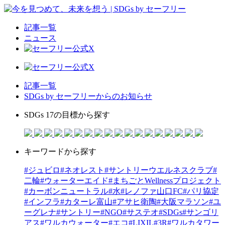
記事一覧
ニュース
記事一覧
SDGs by セーフリーからのお知らせ
SDGs 17の目標から探す
キーワードから探す
#ジュビロ
#ネオレスト
#サントリーウエルネスクラブ
#
二輪
#ウォーターエイド
#まちごとWellnessプロジェクト
#カーボンニュートラル
#水
#レノファ山口FC
#パリ協定
#インフラ
#カターレ富山
#アサヒ衛陶
#大阪マラソン
#ユ
ーグレナ
#サントリー
#NGO
#サステオ
#SDGs
#サンゴリ
アス
#ワルカウォーター
#エコ
#LIXIL
#3R
#ワルカタワー