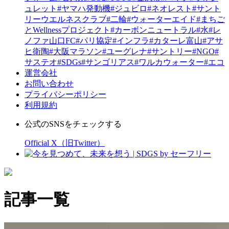
ュレット
#ヤマハ発動機
#ジュビロ
#ネオレスト
#サント
リーウエルネスクラブ
#二輪
#ウォーターエイド
#まちご
とWellnessプロジェクト
#カーボンニュートラル
#水
#レ
ノファ山口FC
#パリ協定
#インフラ
#カターレ富山
#アサ
ヒ衛陶
#大阪マラソン
#ユーグレナ
#サントリー
#NGO
#
サステオ
#SDGs
#サンゴリアス
#ワルカウォーター
#エコ
運営会社
お問い合わせ
プライバシーポリシー
利用規約
公式のSNSをチェックする
Official X（旧Twitter）
記事一覧