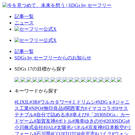
記事一覧
ニュース
記事一覧
SDGs by セーフリーからのお知らせ
SDGs 17の目標から探す
キーワードから探す
#LIXIL
#3R
#ワルカタワー
#ミドリムシ
#SDGｓ
#ジャニ
ス工業
#NPO
#無印良品
#関西電力
#イマココラボ
#サス
テナブル
#自分で詰める水
#幸えび
#「2030SDGs」カー
ドゲーム
#加賀友禅
#ボトル
#海幸ゆきのや
#2030SDGs
#
小川株式会社
#JAL
#太陽光パネル
#京友禅
#日本航空
#リ
フォーム
#石川県
#CO2
#TOTO
#金沢市
#バイク
#ウォシ