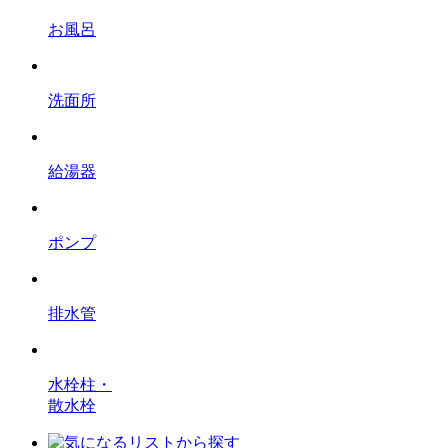
お風呂
洗面所
給湯器
ポンプ
排水管
水栓柱・
散水栓