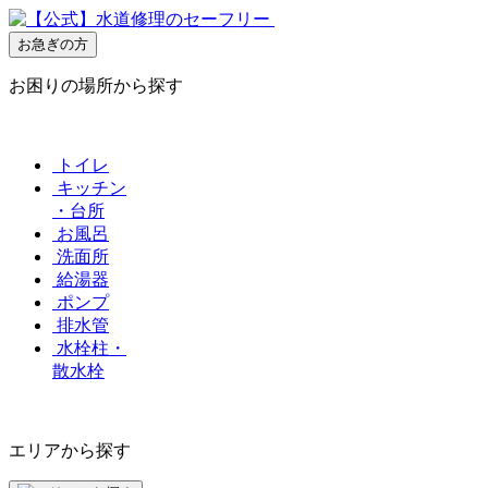
お急ぎの方
お困りの場所から探す
トイレ
キッチン
・台所
お風呂
洗面所
給湯器
ポンプ
排水管
水栓柱・
散水栓
エリアから探す