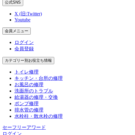
公式SNS
X (旧:Twitter)
Youtube
会員メニュー
ログイン
会員登録
カテゴリー別お役立ち情報
トイレ修理
キッチン・台所の修理
お風呂の修理
洗面所のトラブル
給湯器の修理・交換
ポンプ修理
排水管の修理
水栓柱・散水栓の修理
セーフリーアワード
ログイン