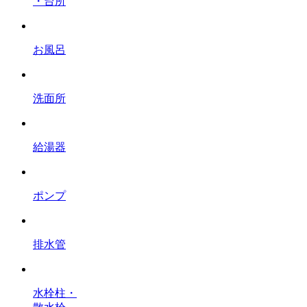
・台所
お風呂
洗面所
給湯器
ポンプ
排水管
水栓柱・