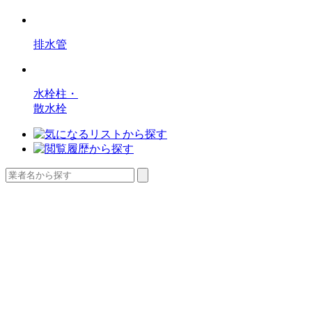
排水管
水栓柱・
散水栓