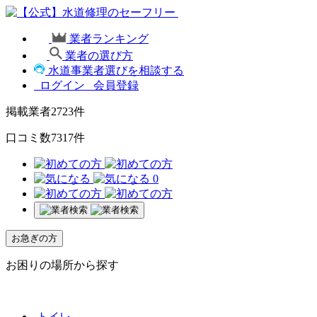
業者ランキング
業者の選び方
水道事業者選びを相談する
ログイン
会員登録
掲載業者
2723
件
口コミ数
7317
件
0
お急ぎの方
お困りの場所から探す
トイレ