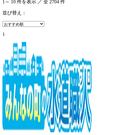
1
～
10
件を表示 ／ 全
2704
件
並び替え：
1