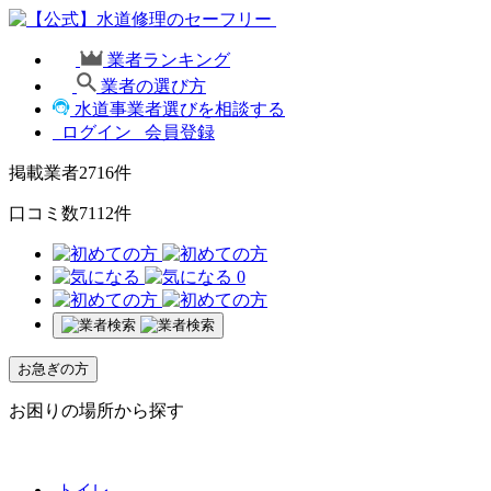
業者ランキング
業者の選び方
水道事業者選びを相談する
ログイン
会員登録
掲載業者
2716
件
口コミ数
7112
件
0
お急ぎの方
お困りの場所から探す
トイレ