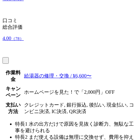
口コミ
総合評価
4.00
（78）
作業料
給湯器の修理・交換 / ¥6,600〜
金
キャン
ホームページを見た！で「2,000円」OFF
ペーン
支払い
クレジットカード, 銀行振込, 後払い, 現金払い, コ
方法
ンビニ決済, IC決済, QR決済
特長1
水の出方だけで原因を見抜く診断力、無駄な工
事を避けられる
特長2
まだ使える設備は無理に交換せず、費用を抑え