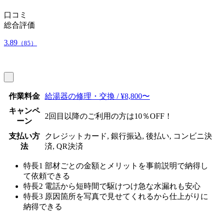
口コミ
総合評価
3.89
（85）
作業料金
給湯器の修理・交換 / ¥8,800〜
キャンペ
2回目以降のご利用の方は10％OFF！
ーン
支払い方
クレジットカード, 銀行振込, 後払い, コンビニ決
法
済, QR決済
特長1
部材ごとの金額とメリットを事前説明で納得し
て依頼できる
特長2
電話から短時間で駆けつけ急な水漏れも安心
特長3
原因箇所を写真で見せてくれるから仕上がりに
納得できる