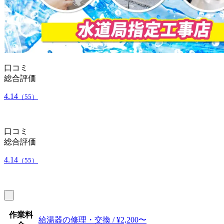
口コミ
総合評価
4.14
（55）
口コミ
総合評価
4.14
（55）
作業料
給湯器の修理・交換 / ¥2,200〜