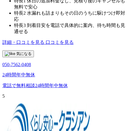
特長1
休日の追加料金なし、見積り後のキャンセルも
無料で安心
特長2
水漏れも詰まりもその日のうちに駆けつけ即対
応
特長3
到着目安を電話で具体的に案内、待ち時間も見
通せる
詳細・口コミを見る
口コミを見る
気になる
050-7562-0408
24時間年中無休
電話で無料相談
24時間年中無休
5