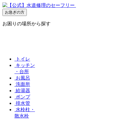
お急ぎの方
お困りの場所から探す
トイレ
キッチン
・台所
お風呂
洗面所
給湯器
ポンプ
排水管
水栓柱・
散水栓