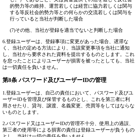
的勢力等の維持、運営若しくは経営に協力若しくは関与
する等反社会的勢力等との何らかの交流若しくは関与を
行っていると当社が判断した場合
(7)
その他、当社が登録を適当でないと判断した場合
6.
登録ユーザーは、登録事項に変更があった場合、遅滞な
く、当社の定める方法により、当該変更事項を当社に通知
し、当社から要求された資料を提出するものとします。これ
を怠ったことによりユーザーが損害を被ったとしても、当社
は一切責任を負いません。
第8条 パスワード及びユーザーIDの管理
1.
登録ユーザーは、自己の責任において、パスワード及びユ
ーザーIDを管理及び保管するものとし、これを第三者に利
用させたり、貸与、譲渡、名義変更、売買等をしてはならな
いものとします。
2.
パスワード又はユーザーIDの管理不十分、使用上の過誤、
第三者の使用等による損害の責任は登録ユーザーが負うもの
とし、当社は一切の責任を負いません。