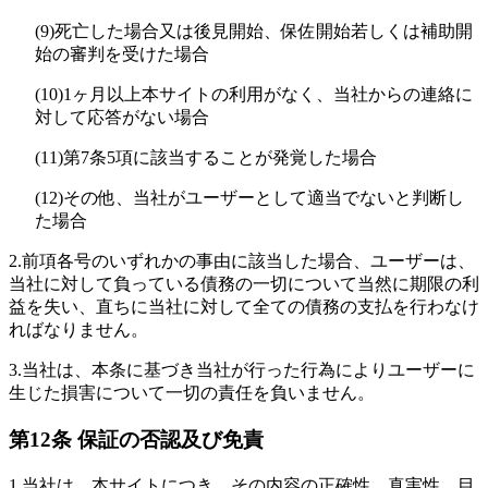
(9)
死亡した場合又は後見開始、保佐開始若しくは補助開
始の審判を受けた場合
(10)
1ヶ月以上本サイトの利用がなく、当社からの連絡に
対して応答がない場合
(11)
第7条5項に該当することが発覚した場合
(12)
その他、当社がユーザーとして適当でないと判断し
た場合
2.
前項各号のいずれかの事由に該当した場合、ユーザーは、
当社に対して負っている債務の一切について当然に期限の利
益を失い、直ちに当社に対して全ての債務の支払を行わなけ
ればなりません。
3.
当社は、本条に基づき当社が行った行為によりユーザーに
生じた損害について一切の責任を負いません。
第12条 保証の否認及び免責
1.
当社は、本サイトにつき、その内容の正確性、真実性、目