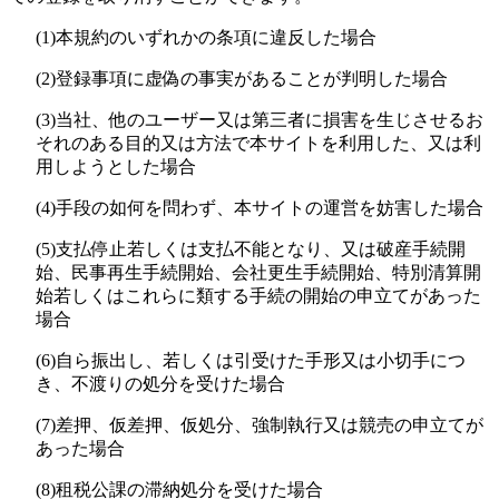
(1)
本規約のいずれかの条項に違反した場合
(2)
登録事項に虚偽の事実があることが判明した場合
(3)
当社、他のユーザー又は第三者に損害を生じさせるお
それのある目的又は方法で本サイトを利用した、又は利
用しようとした場合
(4)
手段の如何を問わず、本サイトの運営を妨害した場合
(5)
支払停止若しくは支払不能となり、又は破産手続開
始、民事再生手続開始、会社更生手続開始、特別清算開
始若しくはこれらに類する手続の開始の申立てがあった
場合
(6)
自ら振出し、若しくは引受けた手形又は小切手につ
き、不渡りの処分を受けた場合
(7)
差押、仮差押、仮処分、強制執行又は競売の申立てが
あった場合
(8)
租税公課の滞納処分を受けた場合