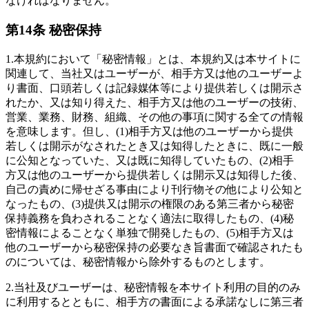
なければなりません。
第14条 秘密保持
1.
本規約において「秘密情報」とは、本規約又は本サイトに
関連して、当社又はユーザーが、相手方又は他のユーザーよ
り書面、口頭若しくは記録媒体等により提供若しくは開示さ
れたか、又は知り得えた、相手方又は他のユーザーの技術、
営業、業務、財務、組織、その他の事項に関する全ての情報
を意味します。但し、(1)相手方又は他のユーザーから提供
若しくは開示がなされたとき又は知得したときに、既に一般
に公知となっていた、又は既に知得していたもの、(2)相手
方又は他のユーザーから提供若しくは開示又は知得した後、
自己の責めに帰せざる事由により刊行物その他により公知と
なったもの、(3)提供又は開示の権限のある第三者から秘密
保持義務を負わされることなく適法に取得したもの、(4)秘
密情報によることなく単独で開発したもの、(5)相手方又は
他のユーザーから秘密保持の必要なき旨書面で確認されたも
のについては、秘密情報から除外するものとします。
2.
当社及びユーザーは、秘密情報を本サイト利用の目的のみ
に利用するとともに、相手方の書面による承諾なしに第三者