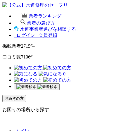
業者ランキング
業者の選び方
水道事業者選びを相談する
ログイン
会員登録
掲載業者
2715
件
口コミ数
7106
件
0
お急ぎの方
お困りの場所から探す
トイレ