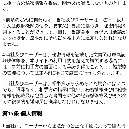
に相手方の秘密情報を提供、開示又は漏洩しないものとしま
す。
3.
前項の定めに拘わらず、当社及びユーザーは、法律、裁判
所又は政府機関の命令、要求又は要請に基づき、秘密情報を
開示することができます。但し、当該命令、要求又は要請が
あった場合、速やかにその旨を相手方に通知しなければなり
ません。
4.
当社及びユーザーは、秘密情報を記載した文書又は磁気記
録媒体等を、本サイトの利用目的を超えて複製する場合に
は、事前に相手方の書面による承諾を得ることとし、複製物
の管理については第2項に準じて厳重に行うものとします。
5.
当社及びユーザーは、相手方から求められた場合にはいつ
でも、遅滞なく、相手方の指示に従い、秘密情報並びに秘密
情報を記載又は包含した書面その他の記録媒体物及びその全
ての複製物を返却又は廃棄しなければなりません。
第15条 個人情報
1.
当社は、ユーザーから適法かつ公正な手段によって個人情