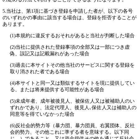
5.
当社は、第1項に基づき登録を申請した者が、以下の各号
のいずれかの事由に該当する場合は、登録を拒否することが
あります。
(1)
本規約に違反するおそれがあると当社が判断した場合
(2)
当社に提供された登録事項の全部又は一部につき虚
偽、誤記又は記載漏れがあった場合
(3)
過去に本サイトその他当社のサービスに関する登録を
取り消された者である場合
(4)
本サイトと同一又は類似するサイトを現に提供してい
る、または将来提供する可能性がある場合
(5)
未成年者、成年被後見人、被保佐人又は被補助人のい
ずれかであり、法定代理人、後見人､保佐人又は補助人の
同意等を得ていなかった場合
(6)
反社会的勢力等（暴力団、暴力団員、右翼団体、反社
会的勢力、その他これに準ずる者を意味する。以下同
じ。）であること、又は資金提供その他を通じて反社会