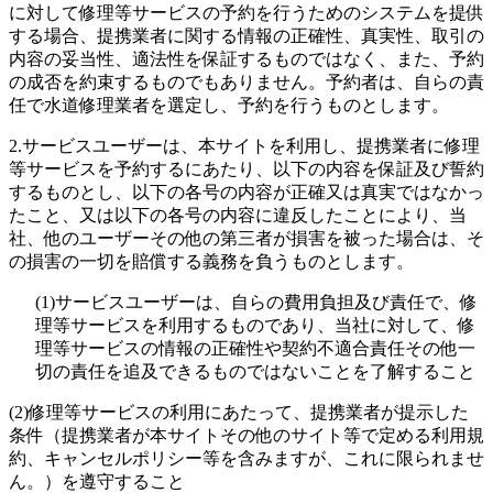
に対して修理等サービスの予約を行うためのシステムを提供
する場合、提携業者に関する情報の正確性、真実性、取引の
内容の妥当性、適法性を保証するものではなく、また、予約
の成否を約束するものでもありません。予約者は、自らの責
任で水道修理業者を選定し、予約を行うものとします。
2.
サービスユーザーは、本サイトを利用し、提携業者に修理
等サービスを予約するにあたり、以下の内容を保証及び誓約
するものとし、以下の各号の内容が正確又は真実ではなかっ
たこと、又は以下の各号の内容に違反したことにより、当
社、他のユーザーその他の第三者が損害を被った場合は、そ
の損害の一切を賠償する義務を負うものとします。
(1)
サービスユーザーは、自らの費用負担及び責任で、修
理等サービスを利用するものであり、当社に対して、修
理等サービスの情報の正確性や契約不適合責任その他一
切の責任を追及できるものではないことを了解すること
(2)
修理等サービスの利用にあたって、提携業者が提示した
条件（提携業者が本サイトその他のサイト等で定める利用規
約、キャンセルポリシー等を含みますが、これに限られませ
ん。）を遵守すること