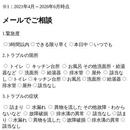
※1：2021年4月～2026年6月時点
メールでご相談
1.緊急度
3時間以内
できる限り早く
本日中
いつでも
2.トラブルの箇所
トイレ
キッチン台所
お風呂
その他
洗面所・給湯
器など
洗面所
給湯器
排水管
屋外
該当な
し
トイレ
キッチン台所
お風呂
洗面所
給湯器
排水管
屋外
該当なし
3.トラブルの症状
詰まり
水漏れ
異物を流した
その他
故障・わから
ないなど
故障破損
排水溝の異常
該当なし
詰ま
り
水漏れ
異物を流した
故障破損
排水溝の異常
該当なし