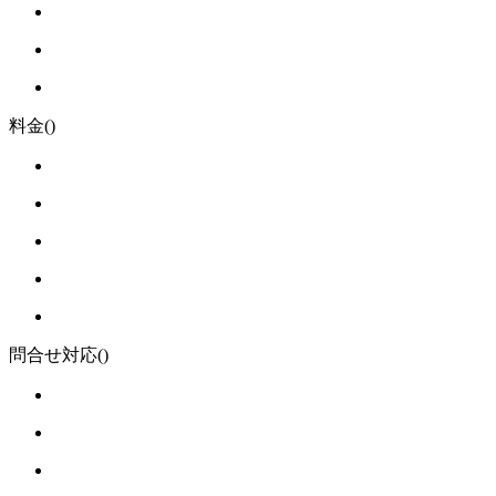
料金
()
問合せ対応
()