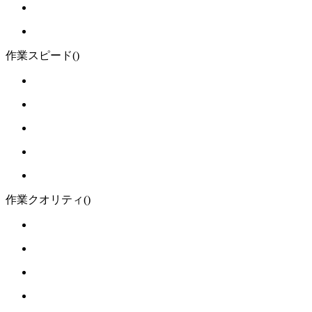
作業スピード
()
作業クオリティ
()