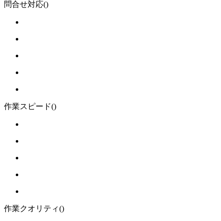
問合せ対応
()
作業スピード
()
作業クオリティ
()