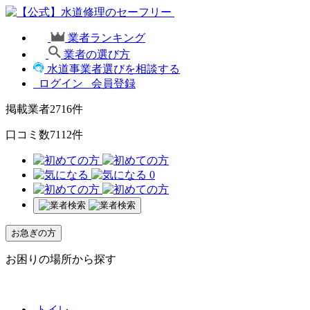
業者ランキング
業者の選び方
水道事業者選びを相談する
ログイン
会員登録
掲載業者
2716
件
口コミ数
7112
件
0
お急ぎの方
お困りの場所から探す
トイレ