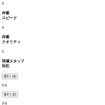
0
作業
スピード
0
作業
クオリティ
0
現場スタッフ
対応
星5つ
(4)
0％
星4つ
(2)
0％