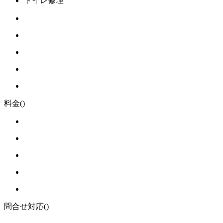
トイレ修理
料金
()
問合せ対応
()