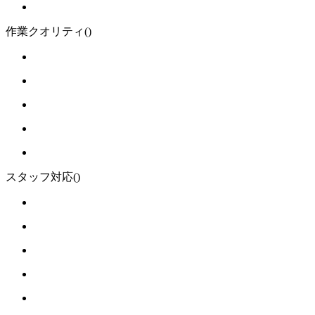
作業クオリティ
()
スタッフ対応
()