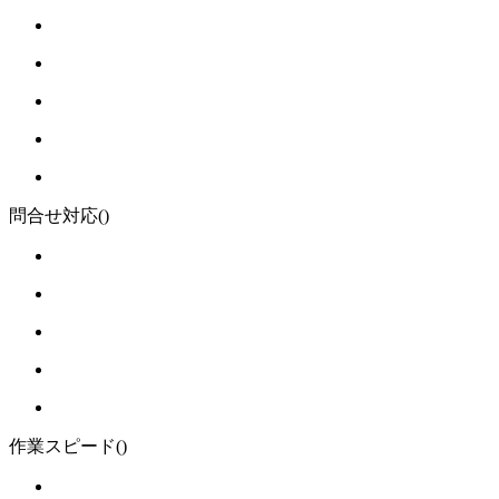
問合せ対応
()
作業スピード
()