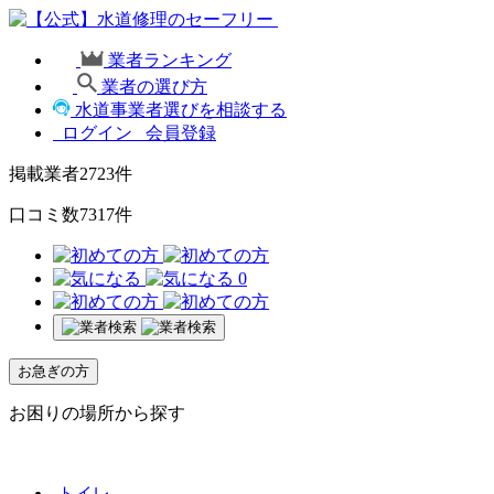
業者ランキング
業者の選び方
水道事業者選びを相談する
ログイン
会員登録
掲載業者
2723
件
口コミ数
7317
件
0
お急ぎの方
お困りの場所から探す
トイレ