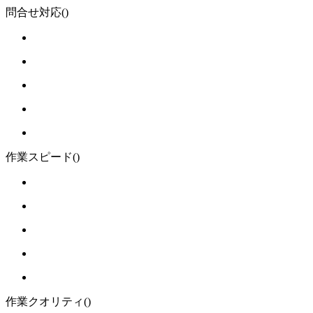
問合せ対応
()
作業スピード
()
作業クオリティ
()