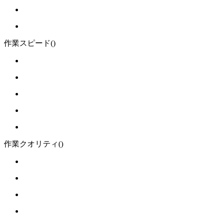
作業スピード
()
作業クオリティ
()