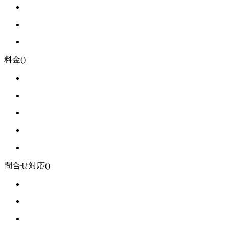
料金
()
問合せ対応
()