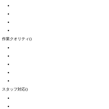
作業クオリティ
()
スタッフ対応
()