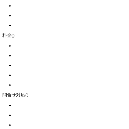
料金
()
問合せ対応
()