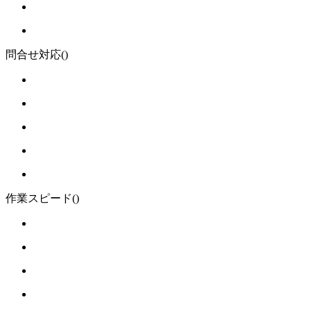
問合せ対応
()
作業スピード
()