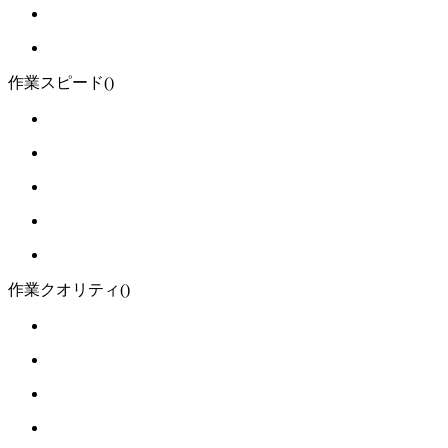
作業スピード
()
作業クオリティ
()