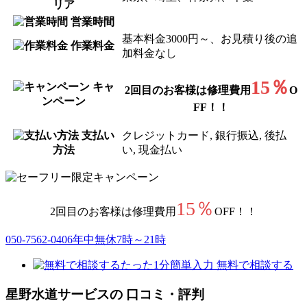
リア
営業時間
基本料金3000円～、お見積り後の追
作業料金
加料金なし
15％
キャ
2回目のお客様は修理費用
O
ンペーン
FF！！
支払い
クレジットカード, 銀行振込, 後払
方法
い, 現金払い
15％
2回目のお客様は修理費用
OFF！！
050-7562-0406
年中無休7時～21時
たった1分簡単入力
無料で相談する
星野水道サービス
の
口コミ・評判