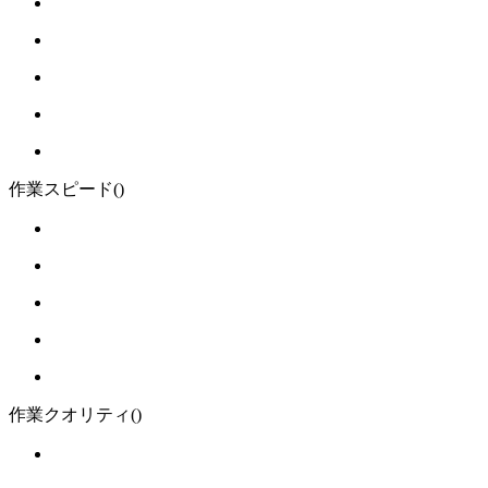
作業スピード
()
作業クオリティ
()