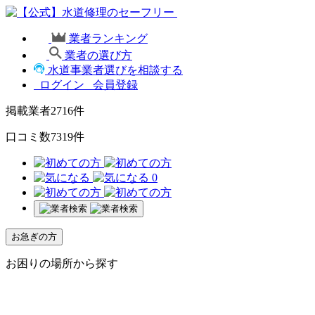
業者ランキング
業者の選び方
水道事業者選びを相談する
ログイン
会員登録
掲載業者
2716
件
口コミ数
7319
件
0
お急ぎの方
お困りの場所から探す