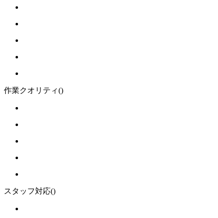
作業クオリティ
()
スタッフ対応
()