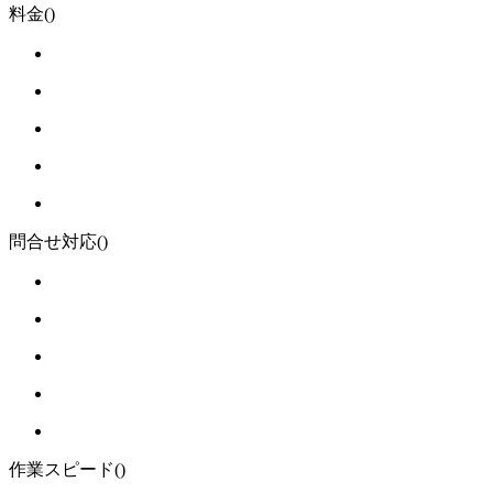
料金
()
問合せ対応
()
作業スピード
()