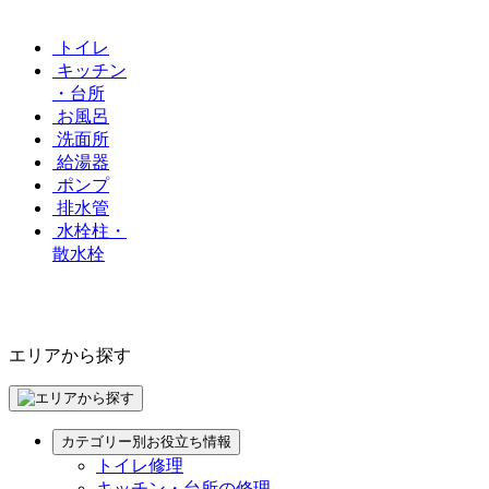
トイレ
キッチン
・台所
お風呂
洗面所
給湯器
ポンプ
排水管
水栓柱・
散水栓
エリアから探す
カテゴリー別お役立ち情報
トイレ修理
キッチン・台所の修理