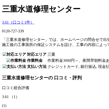
三重水道修理センター
3.61
（口コミ
1
件）
0120-727-339
「三重水道修理センター」では、ホームページの問合せで出
施工後の工事箇所の保証システムを設け、工事の内容によっ
対応エリア
三重
作業料金
作業料金3000円～、夜間早朝料金
支払い方法
クレジットカード, 銀行振込, 現金
三重水道修理センター
の
口コミ・評判
口コミ総合評価
3.61
（
1
）
(
1
)