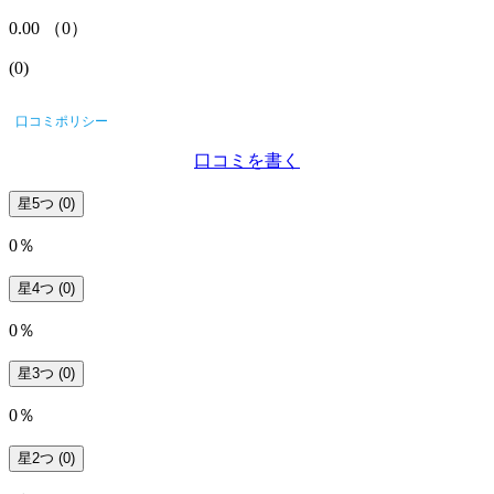
0.00
（
0
）
(
0
)
口コミポリシー
口コミを書く
星5つ
(0)
0％
星4つ
(0)
0％
星3つ
(0)
0％
星2つ
(0)