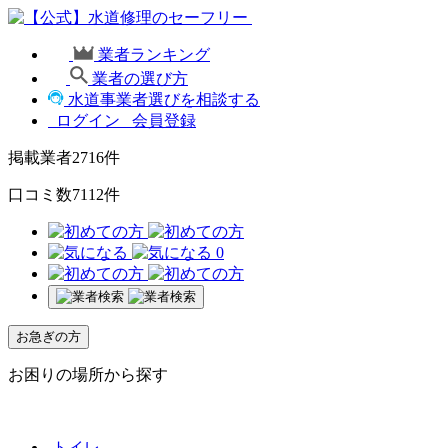
業者ランキング
業者の選び方
水道事業者選びを相談する
ログイン
会員登録
掲載業者
2716
件
口コミ数
7112
件
0
お急ぎの方
お困りの場所から探す
トイレ