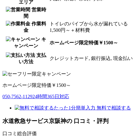
エリア
営業時
間
作業料
トイレのパイプから水が漏れている
金
1,500円～＋材料費
キ
ホームページ限定特価￥1500～
ャンペーン
支払
クレジットカード, 銀行振込, 現金払い
い方法
ホームページ限定特価￥1500～
050-7562-1129
24時間365日対応
たった1分簡単入力
無料で相談する
水道救急サービス京阪神
の
口コミ・評判
口コミ総合評価