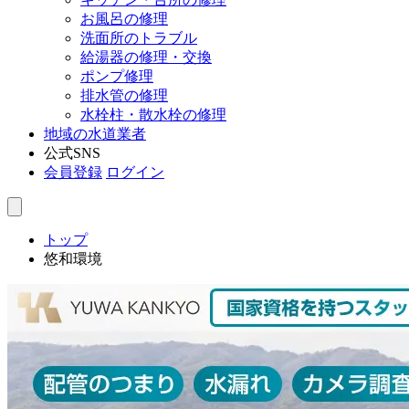
お風呂の修理
洗面所のトラブル
給湯器の修理・交換
ポンプ修理
排水管の修理
水栓柱・散水栓の修理
地域の水道業者
公式SNS
会員登録
ログイン
トップ
悠和環境