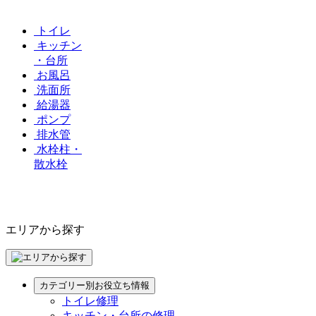
トイレ
キッチン
・台所
お風呂
洗面所
給湯器
ポンプ
排水管
水栓柱・
散水栓
エリアから探す
カテゴリー別お役立ち情報
トイレ修理
キッチン・台所の修理