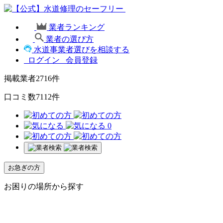
業者ランキング
業者の選び方
水道事業者選びを相談する
ログイン
会員登録
掲載業者
2716
件
口コミ数
7112
件
0
お急ぎの方
お困りの場所から探す