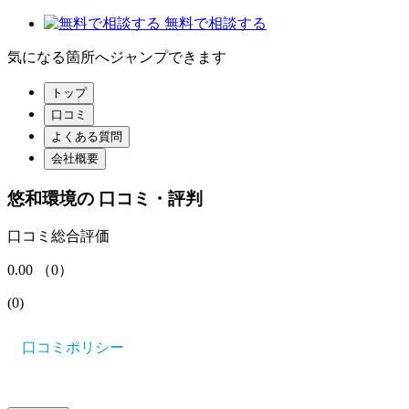
無料で相談する
気になる箇所へジャンプできます
トップ
口コミ
よくある質問
会社概要
悠和環境
の
口コミ・評判
口コミ総合評価
0.00
（
0
）
(
0
)
口コミポリシー