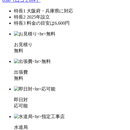
0.00
（口コミ
0
件）
特長1
大阪府・兵庫県に対応
特長2
2025年設立
特長3
料金の目安は6,600円
お見積り
無料
出張費
無料
即日対
応可能
水道局