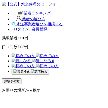
業者ランキング
業者の選び方
水道事業者選びを相談する
ログイン
会員登録
掲載業者
2716
件
口コミ数
7112
件
0
お急ぎの方
お困りの場所から探す