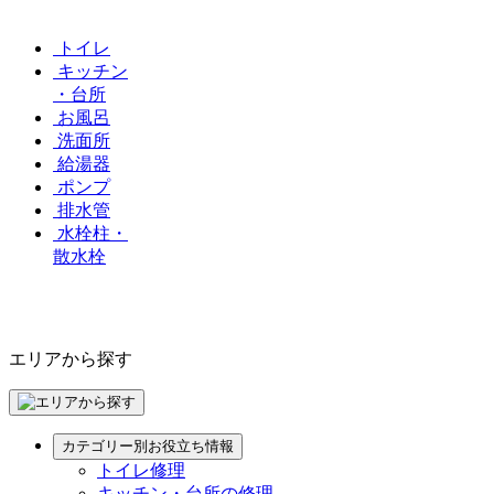
トイレ
キッチン
・台所
お風呂
洗面所
給湯器
ポンプ
排水管
水栓柱・
散水栓
エリアから探す
カテゴリー別お役立ち情報
トイレ修理
キッチン・台所の修理