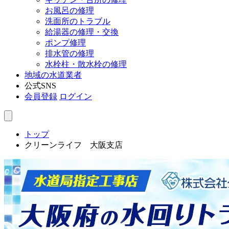
お風呂の修理
洗面所のトラブル
給湯器の修理・交換
ポンプ修理
排水管の修理
水栓柱・散水栓の修理
地域の水道業者
公式SNS
会員登録
ログイン
トップ
クリーンライフ 大阪支店