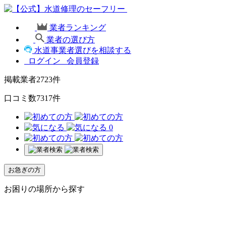
業者ランキング
業者の選び方
水道事業者選びを相談する
ログイン
会員登録
掲載業者
2723
件
口コミ数
7317
件
0
お急ぎの方
お困りの場所から探す