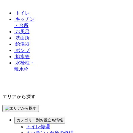
トイレ
キッチン
・台所
お風呂
洗面所
給湯器
ポンプ
排水管
水栓柱・
散水栓
エリアから探す
カテゴリー別お役立ち情報
トイレ修理
キッチン・台所の修理