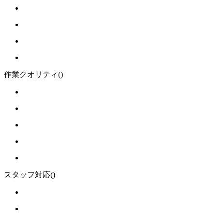
作業クオリティ
()
スタッフ対応
()