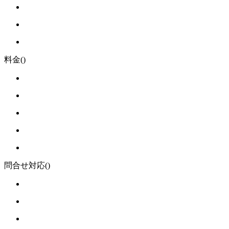
料金
()
問合せ対応
()