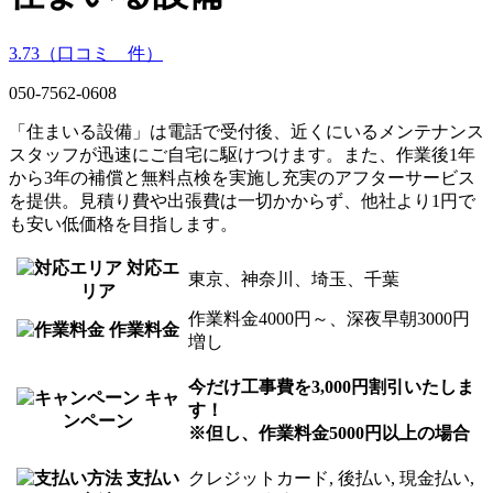
3.73
（口コミ
16
件）
050-7562-0608
「住まいる設備」は電話で受付後、近くにいるメンテナンス
スタッフが迅速にご自宅に駆けつけます。また、作業後1年
から3年の補償と無料点検を実施し充実のアフターサービス
を提供。見積り費や出張費は一切かからず、他社より1円で
も安い低価格を目指します。
対応エ
東京、神奈川、埼玉、千葉
リア
作業料金4000円～、深夜早朝3000円
作業料金
増し
今だけ工事費を3,000円割引いたしま
キャ
す！
ンペーン
※但し、作業料金5000円以上の場合
支払い
クレジットカード, 後払い, 現金払い,