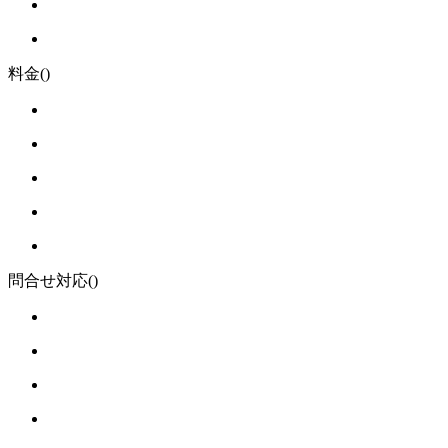
料金
()
問合せ対応
()