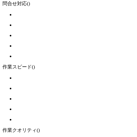
問合せ対応
()
作業スピード
()
作業クオリティ
()