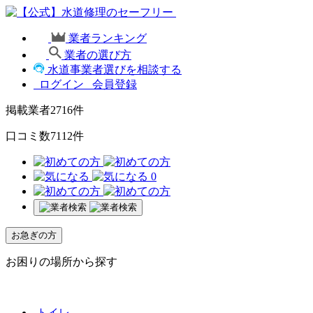
業者ランキング
業者の選び方
水道事業者選びを相談する
ログイン
会員登録
掲載業者
2716
件
口コミ数
7112
件
0
お急ぎの方
お困りの場所から探す
トイレ