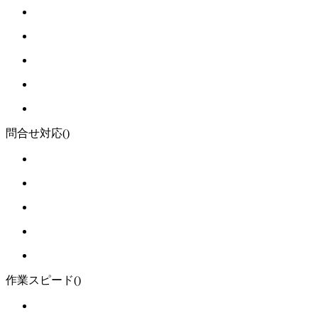
問合せ対応
()
作業スピード
()