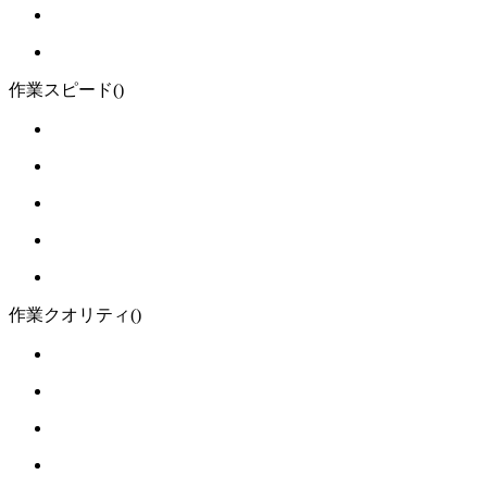
作業スピード
()
作業クオリティ
()