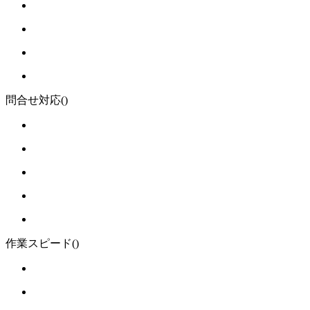
問合せ対応
()
作業スピード
()