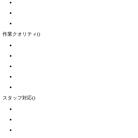
作業クオリティ
()
スタッフ対応
()