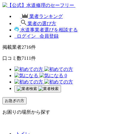
業者ランキング
業者の選び方
水道事業者選びを相談する
ログイン
会員登録
掲載業者
2716
件
口コミ数
7111
件
0
お急ぎの方
お困りの場所から探す
トイレ