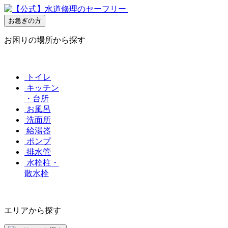
お急ぎの方
お困りの場所から探す
トイレ
キッチン
・台所
お風呂
洗面所
給湯器
ポンプ
排水管
水栓柱・
散水栓
エリアから探す