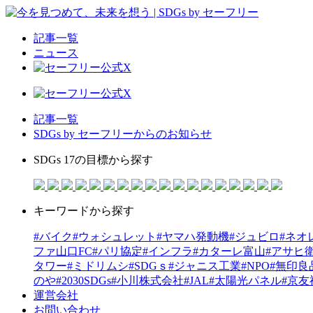
記事一覧
ニュース
記事一覧
SDGs by セーフリーからのお知らせ
SDGs 17の目標から探す
キーワードから探す
#バイク
#ウォシュレット
#ヤマハ発動機
#ジュビロ
#ネオ
ファ山口FC
#パリ協定
#インフラ
#カターレ富山
#アサヒ
タワー
#ミドリムシ
#SDGｓ
#ジャニス工業
#NPO
#無印良
のや
#2030SDGs
#小川株式会社
#JAL
#太陽光パネル
#京友
運営会社
お問い合わせ