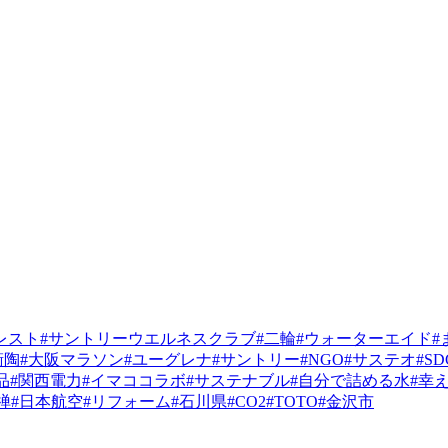
レスト
#サントリーウエルネスクラブ
#二輪
#ウォーターエイド
#
衛陶
#大阪マラソン
#ユーグレナ
#サントリー
#NGO
#サステオ
#SD
品
#関西電力
#イマココラボ
#サステナブル
#自分で詰める水
#幸
禅
#日本航空
#リフォーム
#石川県
#CO2
#TOTO
#金沢市