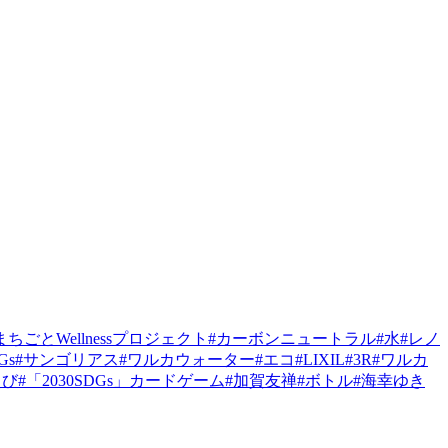
まちごとWellnessプロジェクト
#カーボンニュートラル
#水
#レノ
Gs
#サンゴリアス
#ワルカウォーター
#エコ
#LIXIL
#3R
#ワルカ
えび
#「2030SDGs」カードゲーム
#加賀友禅
#ボトル
#海幸ゆき