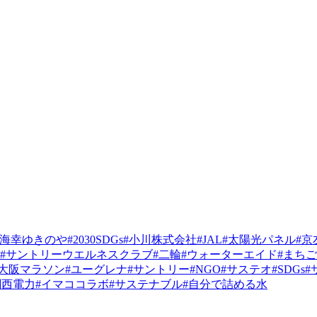
#海幸ゆきのや
#2030SDGs
#小川株式会社
#JAL
#太陽光パネル
#京
#サントリーウエルネスクラブ
#二輪
#ウォーターエイド
#まちご
#大阪マラソン
#ユーグレナ
#サントリー
#NGO
#サステオ
#SDGs
#
関西電力
#イマココラボ
#サステナブル
#自分で詰める水