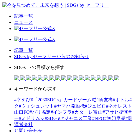
記事一覧
ニュース
記事一覧
SDGs by セーフリーからのお知らせ
SDGs 17の目標から探す
キーワードから探す
#幸えび
#「2030SDGs」カードゲーム
#加賀友禅
#ボトル
ク
#ウォシュレット
#ヤマハ発動機
#ジュビロ
#ネオレスト
山口FC
#パリ協定
#インフラ
#カターレ富山
#アサヒ衛陶
ー
#ミドリムシ
#SDGｓ
#ジャニス工業
#NPO
#無印良品
#
運営会社
お問い合わせ