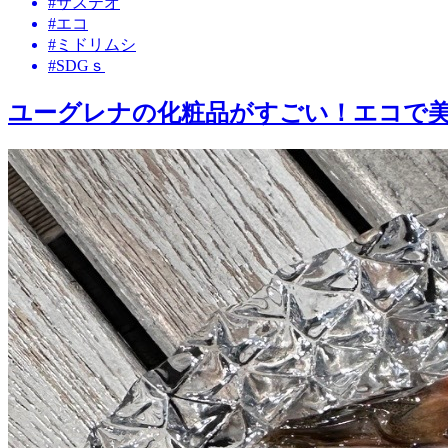
#サステオ
#エコ
#ミドリムシ
#SDGｓ
ユーグレナの化粧品がすごい！エコで美