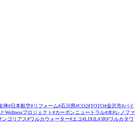
友禅
#日本航空
#リフォーム
#石川県
#CO2
#TOTO
#金沢市
#バイ
とWellnessプロジェクト
#カーボンニュートラル
#水
#レノファ
サンゴリアス
#ワルカウォーター
#エコ
#LIXIL
#3R
#ワルカタワ