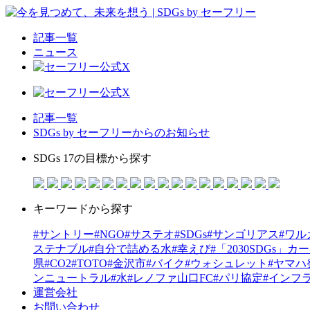
記事一覧
ニュース
記事一覧
SDGs by セーフリーからのお知らせ
SDGs 17の目標から探す
キーワードから探す
#サントリー
#NGO
#サステオ
#SDGs
#サンゴリアス
#ワ
ステナブル
#自分で詰める水
#幸えび
#「2030SDGs」
県
#CO2
#TOTO
#金沢市
#バイク
#ウォシュレット
#ヤマハ
ンニュートラル
#水
#レノファ山口FC
#パリ協定
#インフ
運営会社
お問い合わせ