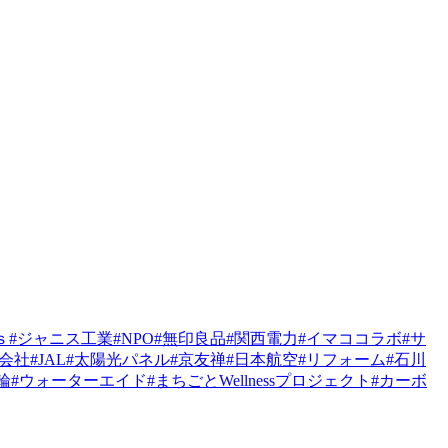
ｓ
#ジャニス工業
#NPO
#無印良品
#関西電力
#イマココラボ
#サ
式会社
#JAL
#太陽光パネル
#京友禅
#日本航空
#リフォーム
#石川
輪
#ウォーターエイド
#まちごとWellnessプロジェクト
#カーボ