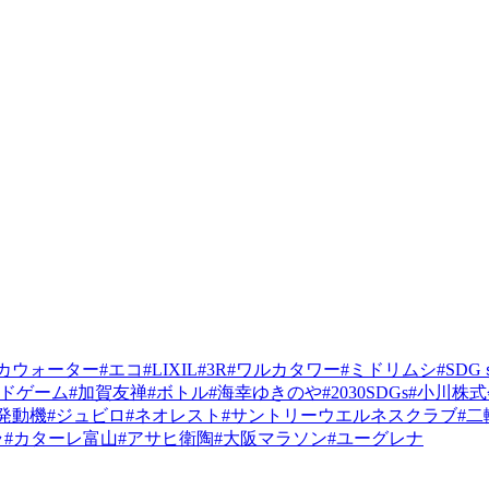
ルカウォーター
#エコ
#LIXIL
#3R
#ワルカタワー
#ミドリムシ
#SDG
カードゲーム
#加賀友禅
#ボトル
#海幸ゆきのや
#2030SDGs
#小川株
発動機
#ジュビロ
#ネオレスト
#サントリーウエルネスクラブ
#二
ラ
#カターレ富山
#アサヒ衛陶
#大阪マラソン
#ユーグレナ