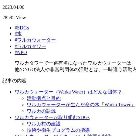
2023.04.06
28595 View
#SDGs
#水
#ワルカウォーター
#ワルカタワー
#NPO
ワルカタワーで一躍有名になったワルカウォーターは、
他のNGO法人や非営利団体の活動とは、一味違う活動
記事の内容
ワルカウォーター（Warka Water）はどんな団体？
活動拠点と目的
ワルカウォーターが生んだ命の木「Warka Tower」
ワルカの語源
ワルカウォーターが取り組むSDGs
ワルカ村の建設
技術や衛生プログラムの指導