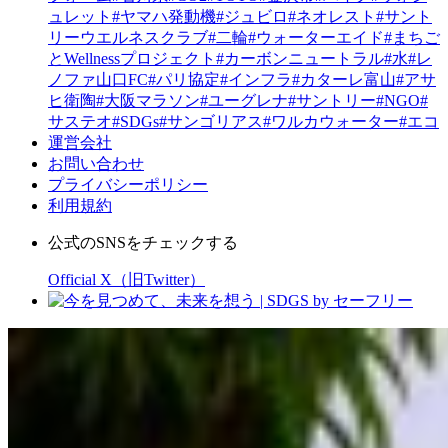
ュレット
#ヤマハ発動機
#ジュビロ
#ネオレスト
#サント
リーウエルネスクラブ
#二輪
#ウォーターエイド
#まちご
とWellnessプロジェクト
#カーボンニュートラル
#水
#レ
ノファ山口FC
#パリ協定
#インフラ
#カターレ富山
#アサ
ヒ衛陶
#大阪マラソン
#ユーグレナ
#サントリー
#NGO
#
サステオ
#SDGs
#サンゴリアス
#ワルカウォーター
#エコ
運営会社
お問い合わせ
プライバシーポリシー
利用規約
公式のSNSをチェックする
Official X（旧Twitter）