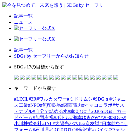
記事一覧
ニュース
記事一覧
SDGs by セーフリーからのお知らせ
SDGs 17の目標から探す
キーワードから探す
#LIXIL
#3R
#ワルカタワー
#ミドリムシ
#SDGｓ
#ジャニ
ス工業
#NPO
#無印良品
#関西電力
#イマココラボ
#サス
テナブル
#自分で詰める水
#幸えび
#「2030SDGs」カー
ドゲーム
#加賀友禅
#ボトル
#海幸ゆきのや
#2030SDGs
#
小川株式会社
#JAL
#太陽光パネル
#京友禅
#日本航空
#リ
フォーム
#石川県
#CO2
#TOTO
#金沢市
#バイク
#ウォシ