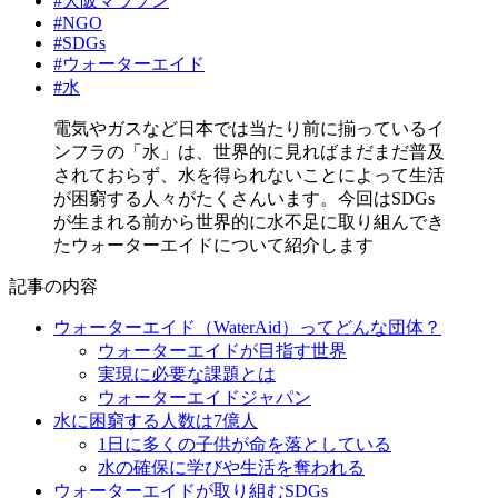
#大阪マラソン
#NGO
#SDGs
#ウォーターエイド
#水
電気やガスなど日本では当たり前に揃っているイ
ンフラの「水」は、世界的に見ればまだまだ普及
されておらず、水を得られないことによって生活
が困窮する人々がたくさんいます。今回はSDGs
が生まれる前から世界的に水不足に取り組んでき
たウォーターエイドについて紹介します
記事の内容
ウォーターエイド（WaterAid）ってどんな団体？
ウォーターエイドが目指す世界
実現に必要な課題とは
ウォーターエイドジャパン
水に困窮する人数は7億人
1日に多くの子供が命を落としている
水の確保に学びや生活を奪われる
ウォーターエイドが取り組むSDGs