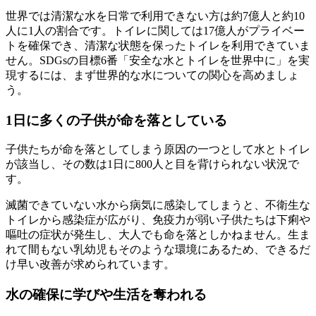
世界では清潔な水を日常で利用できない方は約7億人と約10
人に1人の割合です。トイレに関しては17億人がプライベー
トを確保でき、清潔な状態を保ったトイレを利用できていま
せん。SDGsの目標6番「安全な水とトイレを世界中に」を実
現するには、まず世界的な水についての関心を高めましょ
う。
1日に多くの子供が命を落としている
子供たちが命を落としてしまう原因の一つとして水とトイレ
が該当し、その数は1日に800人と目を背けられない状況で
す。
滅菌できていない水から病気に感染してしまうと、不衛生な
トイレから感染症が広がり、免疫力が弱い子供たちは下痢や
嘔吐の症状が発生し、大人でも命を落としかねません。生ま
れて間もない乳幼児もそのような環境にあるため、できるだ
け早い改善が求められています。
水の確保に学びや生活を奪われる