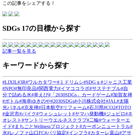
この記事をシェアする！
SDGs 17の目標から探す
記事一覧を見る
キーワードから探す
#LIXIL
#3R
#ワルカタワー
#ミドリムシ
#SDGｓ
#ジャニス工業
#NPO
#無印良品
#関西電力
#イマココラボ
#サステナブル
#自
分で詰める水
#幸えび
#「2030SDGs」カードゲーム
#加賀友禅
#ボトル
#海幸ゆきのや
#2030SDGs
#小川株式会社
#JAL
#太陽
光パネル
#京友禅
#日本航空
#リフォーム
#石川県
#CO2
#TOTO
#金沢市
#バイク
#ウォシュレット
#ヤマハ発動機
#ジュビロ
#ネ
オレスト
#サントリーウエルネスクラブ
#二輪
#ウォーターエ
イド
#まちごとWellnessプロジェクト
#カーボンニュートラル
#
水
#レノファ山口FC
#パリ協定
#インフラ
#カターレ富山
#アサ