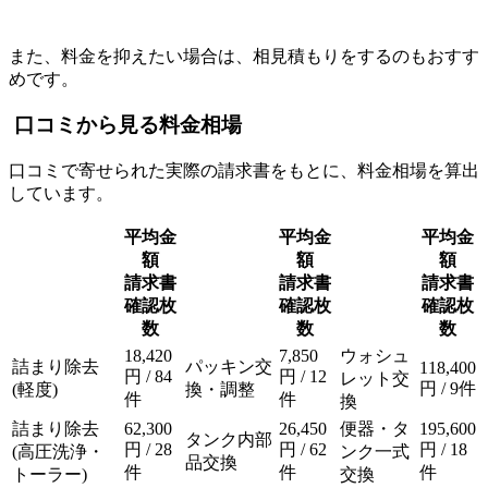
また、料金を抑えたい場合は、相見積もりをするのもおすす
めです。
口コミから見る料金相場
口コミで寄せられた実際の請求書をもとに、料金相場を算出
しています。
平均金
平均金
平均金
額
額
額
請求書
請求書
請求書
確認枚
確認枚
確認枚
数
数
数
18,420
7,850
ウォシュ
詰まり除去
パッキン交
118,400
円 / 84
円 / 12
レット交
円 / 9件
(軽度)
換・調整
件
件
換
詰まり除去
62,300
26,450
便器・タ
195,600
タンク内部
円 / 28
円 / 62
円 / 18
(高圧洗浄・
ンク一式
品交換
件
件
件
トーラー)
交換