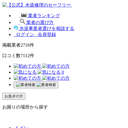
業者ランキング
業者の選び方
水道事業者選びを相談する
ログイン
会員登録
掲載業者
2716
件
口コミ数
7112
件
0
お急ぎの方
お困りの場所から探す
トイレ