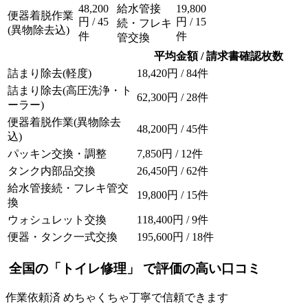
48,200
給水管接
19,800
便器着脱作業
円 / 45
円 / 15
続・フレキ
(異物除去込)
件
件
管交換
平均金額 / 請求書確認枚数
詰まり除去(軽度)
18,420円 / 84件
詰まり除去(高圧洗浄・ト
62,300円 / 28件
ーラー)
便器着脱作業(異物除去
48,200円 / 45件
込)
パッキン交換・調整
7,850円 / 12件
タンク内部品交換
26,450円 / 62件
給水管接続・フレキ管交
19,800円 / 15件
換
ウォシュレット交換
118,400円 / 9件
便器・タンク一式交換
195,600円 / 18件
全国の「トイレ修理」 で評価の高い口コミ
作業依頼済
めちゃくちゃ丁寧で信頼できます