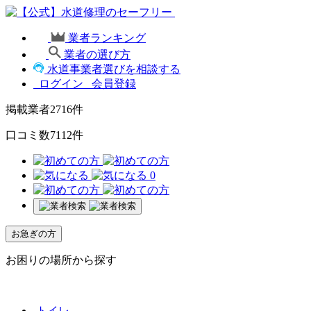
業者ランキング
業者の選び方
水道事業者選びを相談する
ログイン
会員登録
掲載業者
2716
件
口コミ数
7112
件
0
お急ぎの方
お困りの場所から探す
トイレ