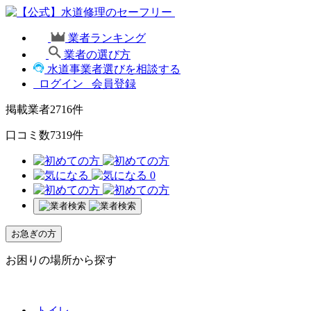
業者ランキング
業者の選び方
水道事業者選びを相談する
ログイン
会員登録
掲載業者
2716
件
口コミ数
7319
件
0
お急ぎの方
お困りの場所から探す
トイレ