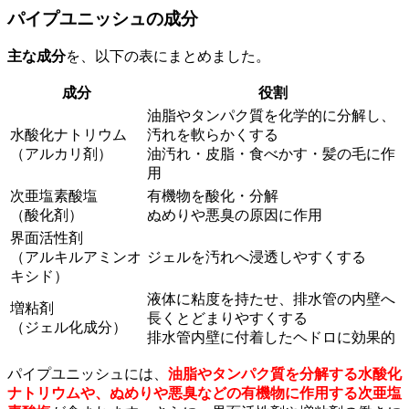
パイプユニッシュの成分
主な成分
を、以下の表にまとめました。
成分
役割
油脂やタンパク質を化学的に分解し、
水酸化ナトリウム
汚れを軟らかくする
（アルカリ剤）
油汚れ・皮脂・食べかす・髪の毛に作
用
次亜塩素酸塩
有機物を酸化・分解
（酸化剤）
ぬめりや悪臭の原因に作用
界面活性剤
（アルキルアミンオ
ジェルを汚れへ浸透しやすくする
キシド）
液体に粘度を持たせ、排水管の内壁へ
増粘剤
長くとどまりやすくする
（ジェル化成分）
排水管内壁に付着したヘドロに効果的
パイプユニッシュには、
油脂やタンパク質を分解する水酸化
ナトリウムや、ぬめりや悪臭などの有機物に作用する次亜塩