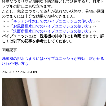
軽度なつまりや定期的な予防清掃として活用すると、排水ト
ラブルの防止にも役立ちます。
ただし、完全につまって薬剤が流れない状態や、異物が原因
のつまりには十分な効果が期待できません。
＞＞「
キッチン排水口でのパイプユニッシュの使い方
」へ
＞＞「
お風呂排水口でのパイプユニッシュの使い方
」へ
＞＞「
洗面所排水口でのパイプユニッシュの使い方
」へ
パイプユニッシュは、洗濯機の排水口にも利用できます。詳
しくは以下の記事を参考にしてください。
関連記事
洗濯機の排水つまりにはパイプユニッシュが有効！溶かせる
汚れや使い方も
2026.03.22
2026.04.09