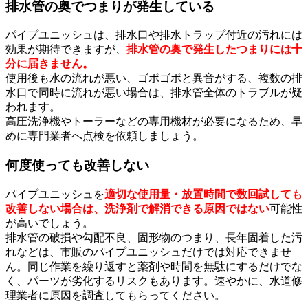
排水管の奥でつまりが発生している
パイプユニッシュは、排水口や排水トラップ付近の汚れには
効果が期待できますが、
排水管の奥で発生したつまりには十
分に届きません。
使用後も水の流れが悪い、ゴボゴボと異音がする、複数の排
水口で同時に流れが悪い場合は、排水管全体のトラブルが疑
われます。
高圧洗浄機やトーラーなどの専用機材が必要になるため、早
めに専門業者へ点検を依頼しましょう。
何度使っても改善しない
パイプユニッシュを
適切な使用量・放置時間で数回試しても
改善しない場合は、洗浄剤で解消できる原因ではない
可能性
が高いでしょう。
排水管の破損や勾配不良、固形物のつまり、長年固着した汚
れなどは、市販のパイプユニッシュだけでは対応できませ
ん。同じ作業を繰り返すと薬剤や時間を無駄にするだけでな
く、パーツが劣化するリスクもあります。速やかに、水道修
理業者に原因を調査してもらってください。