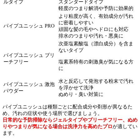
ルタイプ
スタンダードタイプ
軽度のつまり解消や予防に効果的
より粘度が高く、有効成分が汚れ
に密着しやすい
パイプユニッシュ PRO
頑固な髪の毛やヘドロにも対応
排水のつまりや汚れ・悪臭に
次亜塩素酸塩（漂白成分）を含ま
ないタイプ
パイプユニッシュ ブリ
ーチフリー
塩素系特有の刺激臭が気になる方
に
水と反応して発泡する粉末で汚れ
パイプユニッシュ 激泡
を浮かせて洗浄
パウダー
ぬめり・臭い対策に
パイプユニッシュは種類ごとに配合成分や剤形が異なるた
め、汚れの症状や使う場所で選びましょう。
日常的な予防掃除ならジェルタイプやブリーチフリー、ぬめ
りやつまりが気になる場合は洗浄力を高めたプロ
が適してい
ます。