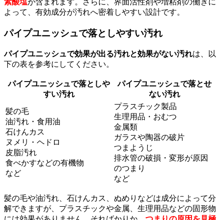
素酸塩
が含まれます。さらに、界面活性剤や増粘剤の働きに
よって、有効成分が汚れへ密着しやすい設計です。
パイプユニッシュで落としやすい汚れ
パイプユニッシュで効果が出る汚れと効果がない汚れ
は、以
下の表を参考にしてください。
パイプユニッシュで落としや
パイプユニッシュで落とせ
すい汚れ
ない汚れ
プラスチック製品
髪の毛
生理用品・おむつ
油汚れ・食用油
金属類
石けんカス
ガラスや陶器の破片
ヌメリ・ヘドロ
つまようじ
皮脂汚れ
排水管の破損・変形が原因
食べかすなどの有機物
のつまり
など
など
髪の毛や油汚れ、石けんカス、ぬめりなどは成分によって分
解できますが、プラスチックや金属、生理用品などの固形物
には効果がありません。そればかりか、
つまりの原因を見極