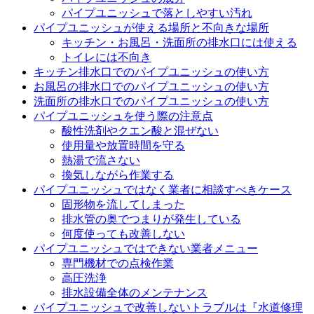
パイプユニッシュで落としやすい汚れ
パイプユニッシュが使える場所と不向きな場所
キッチン・お風呂・洗面所の排水口には使える
トイレには不向き
キッチン排水口でのパイプユニッシュの使い方
お風呂の排水口でのパイプユニッシュの使い方
洗面所の排水口でのパイプユニッシュの使い方
パイプユニッシュを使う際の注意点
酸性洗剤やクエン酸と混ぜない
使用量や放置時間を守る
熱湯で流さない
換気しながら作業する
パイプユニッシュではなく業者に相談すべきケース
固形物を流してしまった
排水管の奥でつまりが発生している
何度使っても改善しない
パイプユニッシュではできない業者メニュー
専門機材での点検作業
高圧洗浄
排水設備全体のメンテナンス
パイプユニッシュで改善しないトラブルは『水道修理