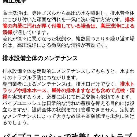
高圧洗浄
高圧洗浄は、専用ノズルから高圧の水を噴射し、排水管全体
にこびり付いた頑固な汚れを一気に洗い流す方法です。
排水
管の内壁に汚れが厚く付着している場合は、高圧洗浄による
清掃
が適しています。
流れが徐々に悪くなった状態や、複数回つまりを繰り返す場
合は、高圧洗浄による徹底的な清掃が有効です。
排水設備全体のメンテナンス
排水設備全体を定期的にメンテナンスしてもらうと、水まわ
りのトラブル予防につながります。
専門業者によるメンテナンスは、排水口だけでなく、
排水ト
ラップや排水ホース、屋外の排水ますなども含めて点検・清
掃
を実施するうえ、必要に応じて部品交換も依頼できます。
パイプユニッシュは日常的な汚れの蓄積を抑える目的には役
立ちますが、設備全体の状態までは管理できません。定期的
なメンテナンスによって大きな故障や高額修理を未然に防げ
るでしょう。
パイプユニッシュで改善しないトラブ