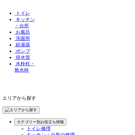
トイレ
キッチン
・台所
お風呂
洗面所
給湯器
ポンプ
排水管
水栓柱・
散水栓
エリアから探す
カテゴリー別お役立ち情報
トイレ修理
キッチン・台所の修理