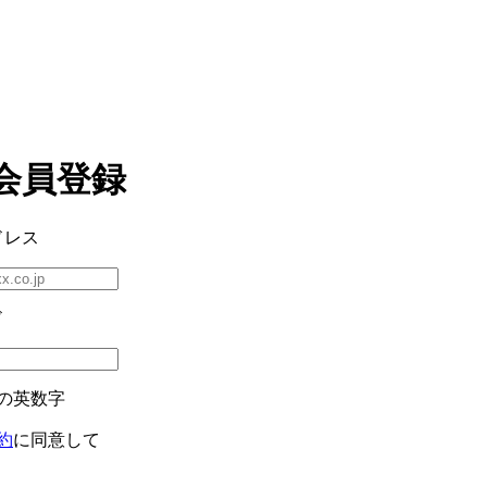
会員登録
ドレス
ド
の英数字
約
に同意して