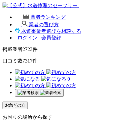
業者ランキング
業者の選び方
水道事業者選びを相談する
ログイン
会員登録
掲載業者
2723
件
口コミ数
7317
件
0
お急ぎの方
お困りの場所から探す