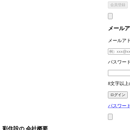
メールア
メールア
パスワー
8文字以上
パスワー
彩住設の
会社概要