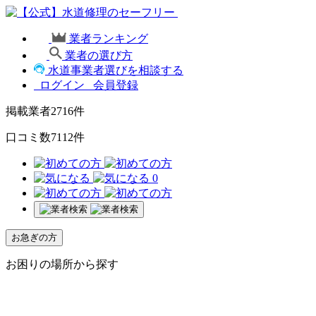
業者ランキング
業者の選び方
水道事業者選びを相談する
ログイン
会員登録
掲載業者
2716
件
口コミ数
7112
件
0
お急ぎの方
お困りの場所から探す