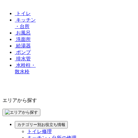
トイレ
キッチン
・台所
お風呂
洗面所
給湯器
ポンプ
排水管
水栓柱・
散水栓
エリアから探す
カテゴリー別お役立ち情報
トイレ修理
キッチン・台所の修理