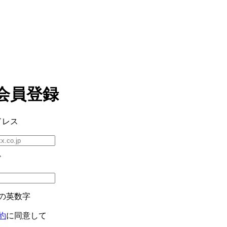
会員登録
ドレス
ド
の英数字
約
に同意して