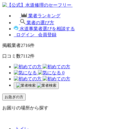
業者ランキング
業者の選び方
水道事業者選びを相談する
ログイン
会員登録
掲載業者
2716
件
口コミ数
7112
件
0
お急ぎの方
お困りの場所から探す
トイレ