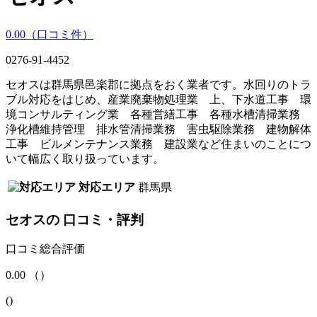
0.00
（口コミ
件）
0276-91-4452
セオスは群馬県邑楽郡に拠点をおく業者です。水回りのトラ
ブル対応をはじめ、産業廃棄物処理業 上、下水道工事 環
境コンサルティング業 各種営繕工事 各種水槽清掃業務
浄化槽維持管理 排水管清掃業務 害虫駆除業務 建物解体
工事 ビルメンテナンス業務 建設業など住まいのことにつ
いて幅広く取り扱っています。
対応エリア
群馬県
セオス
の
口コミ・評判
口コミ総合評価
0.00
（
）
(
)