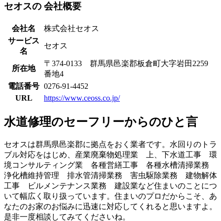
セオスの
会社概要
会社名
株式会社セオス
サービス
セオス
名
〒374-0133 群馬県邑楽郡板倉町大字岩田2259
所在地
番地4
電話番号
0276-91-4452
URL
https://www.ceoss.co.jp/
水道修理のセーフリーからのひと言
セオスは群馬県邑楽郡に拠点をおく業者です。水回りのトラ
ブル対応をはじめ、産業廃棄物処理業 上、下水道工事 環
境コンサルティング業 各種営繕工事 各種水槽清掃業務
浄化槽維持管理 排水管清掃業務 害虫駆除業務 建物解体
工事 ビルメンテナンス業務 建設業など住まいのことにつ
いて幅広く取り扱っています。住まいのプロだからこそ、あ
なたのお家のお悩みに迅速に対応してくれると思いますよ。
是非一度相談してみてくださいね。