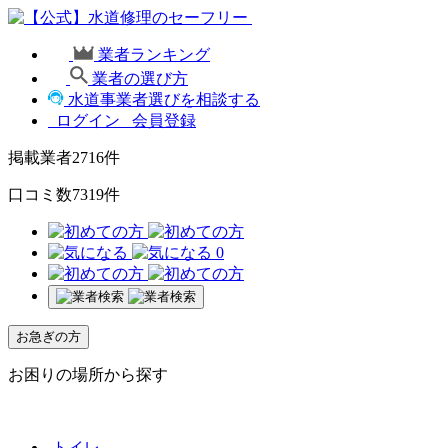
業者ランキング
業者の選び方
水道事業者選びを相談する
ログイン
会員登録
掲載業者
2716
件
口コミ数
7319
件
0
お急ぎの方
お困りの場所から探す
トイレ