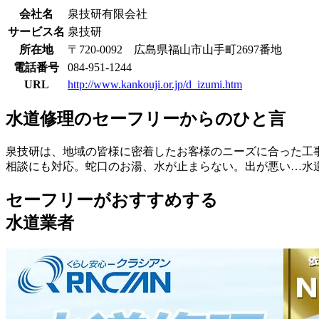
会社名
泉技研有限会社
サービス名
泉技研
所在地
〒720-0092 広島県福山市山手町2697番地
電話番号
084-951-1244
URL
http://www.kankouji.or.jp/d_izumi.htm
水道修理のセーフリーからのひと言
泉技研は、地域の皆様に密着したお客様のニーズに合った工
相談にも対応。蛇口のお湯、水が止まらない。出が悪い…水
セーフリーがおすすめする
水道業者