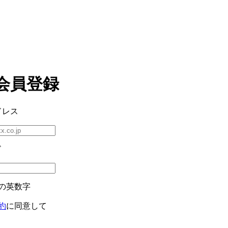
会員登録
ドレス
ド
の英数字
約
に同意して