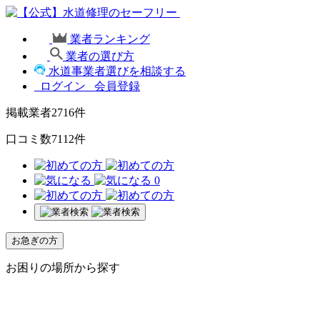
業者ランキング
業者の選び方
水道事業者選びを相談する
ログイン
会員登録
掲載業者
2716
件
口コミ数
7112
件
0
お急ぎの方
お困りの場所から探す