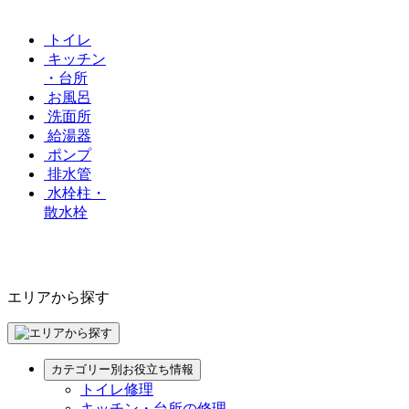
トイレ
キッチン
・台所
お風呂
洗面所
給湯器
ポンプ
排水管
水栓柱・
散水栓
エリアから探す
カテゴリー別お役立ち情報
トイレ修理
キッチン・台所の修理