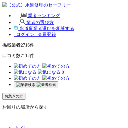
業者ランキング
業者の選び方
水道事業者選びを相談する
ログイン
会員登録
掲載業者
2716
件
口コミ数
7112
件
0
お急ぎの方
お困りの場所から探す
トイレ