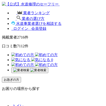
業者ランキング
業者の選び方
水道事業者選びを相談する
ログイン
会員登録
掲載業者
2716
件
口コミ数
7112
件
0
お急ぎの方
お困りの場所から探す
トイレ