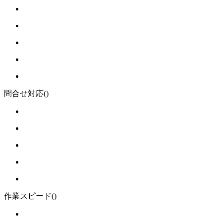
問合せ対応
()
作業スピード
()