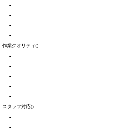
作業クオリティ
()
スタッフ対応
()