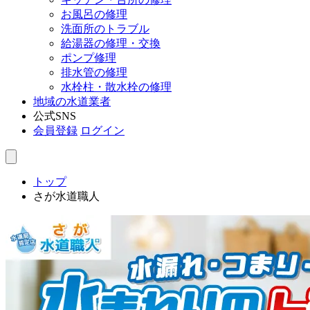
お風呂の修理
洗面所のトラブル
給湯器の修理・交換
ポンプ修理
排水管の修理
水栓柱・散水栓の修理
地域の水道業者
公式SNS
会員登録
ログイン
トップ
さが水道職人