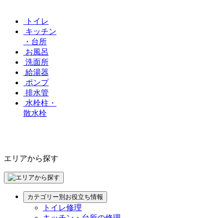
トイレ
キッチン
・台所
お風呂
洗面所
給湯器
ポンプ
排水管
水栓柱・
散水栓
エリアから探す
カテゴリー別お役立ち情報
トイレ修理
キッチン・台所の修理