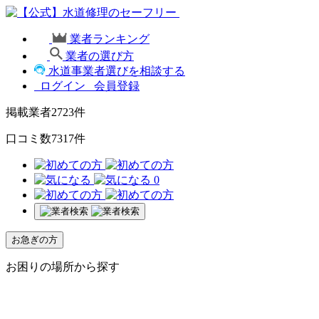
業者ランキング
業者の選び方
水道事業者選びを相談する
ログイン
会員登録
掲載業者
2723
件
口コミ数
7317
件
0
お急ぎの方
お困りの場所から探す