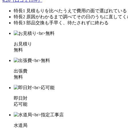
4.26
（口コミ
11
件）
特長1
見積もりを比べたうえで費用の面で選ばれている
特長2
原因がわかるまで調べてその日のうちに直してく
特長3
部品交換も手早く、待たされずに終わる
お見積り
無料
出張費
無料
即日対
応可能
水道局