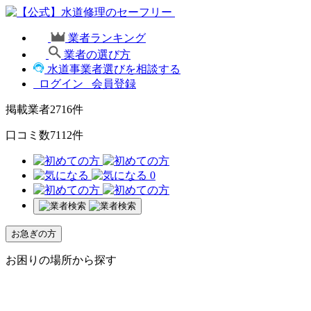
業者ランキング
業者の選び方
水道事業者選びを相談する
ログイン
会員登録
掲載業者
2716
件
口コミ数
7112
件
0
お急ぎの方
お困りの場所から探す