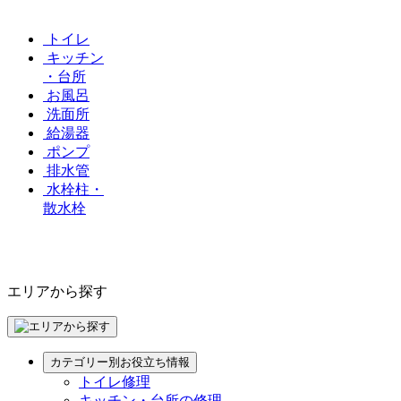
トイレ
キッチン
・台所
お風呂
洗面所
給湯器
ポンプ
排水管
水栓柱・
散水栓
エリアから探す
カテゴリー別お役立ち情報
トイレ修理
キッチン・台所の修理