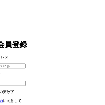
会員登録
ドレス
ド
の英数字
約
に同意して