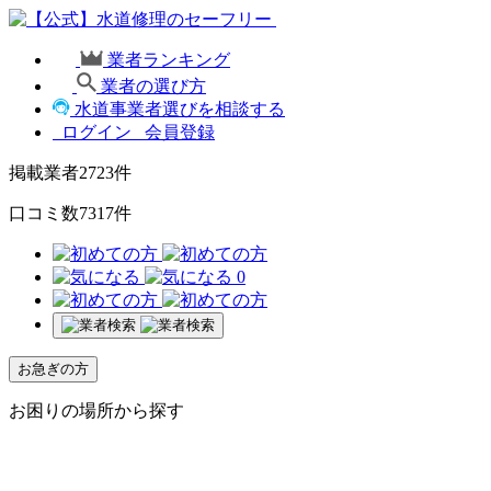
業者ランキング
業者の選び方
水道事業者選びを相談する
ログイン
会員登録
掲載業者
2723
件
口コミ数
7317
件
0
お急ぎの方
お困りの場所から探す