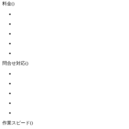
料金
()
問合せ対応
()
作業スピード
()