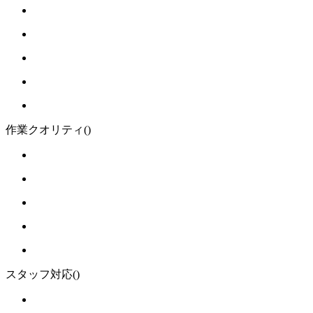
作業クオリティ
()
スタッフ対応
()