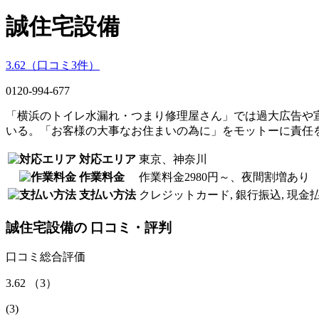
誠住宅設備
3.62
（口コミ
3
件）
0120-994-677
「横浜のトイレ水漏れ・つまり修理屋さん」では過大広告や
いる。「お客様の大事なお住まいの為に」をモットーに責任
対応エリア
東京、神奈川
作業料金
作業料金2980円～、夜間割増あり
支払い方法
クレジットカード, 銀行振込, 現金
誠住宅設備
の
口コミ・評判
口コミ総合評価
3.62
（
3
）
(
3
)