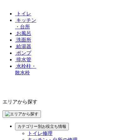
トイレ
キッチン
・台所
お風呂
洗面所
給湯器
ポンプ
排水管
水栓柱・
散水栓
エリアから探す
カテゴリー別お役立ち情報
トイレ修理
キッチン・台所の修理