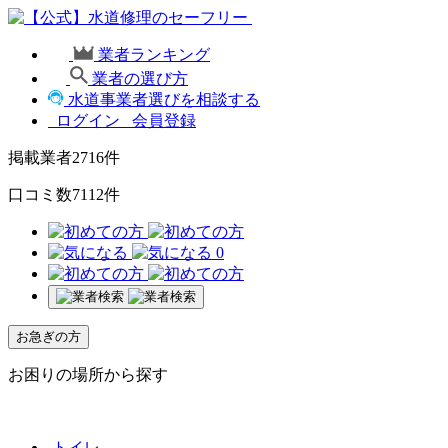
業者ランキング
業者の選び方
水道事業者選びを相談する
ログイン
会員登録
掲載業者
2716
件
口コミ数
7112
件
0
お急ぎの方
お困りの場所から探す
トイレ