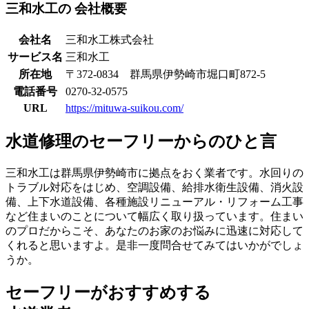
三和水工の
会社概要
会社名
三和水工株式会社
サービス名
三和水工
所在地
〒372-0834 群馬県伊勢崎市堀口町872-5
電話番号
0270-32-0575
URL
https://mituwa-suikou.com/
水道修理のセーフリーからのひと言
三和水工は群馬県伊勢崎市に拠点をおく業者です。水回りの
トラブル対応をはじめ、空調設備、給排水衛生設備、消火設
備、上下水道設備、各種施設リニューアル・リフォーム工事
など住まいのことについて幅広く取り扱っています。住まい
のプロだからこそ、あなたのお家のお悩みに迅速に対応して
くれると思いますよ。是非一度問合せてみてはいかがでしょ
うか。
セーフリーがおすすめする