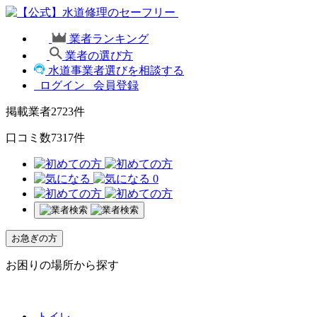
業者ランキング
業者の選び方
水道事業者選びを相談する
ログイン
会員登録
掲載業者
2723
件
口コミ数
7317
件
0
お急ぎの方
お困りの場所から探す
トイレ