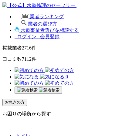
業者ランキング
業者の選び方
水道事業者選びを相談する
ログイン
会員登録
掲載業者
2716
件
口コミ数
7112
件
0
お急ぎの方
お困りの場所から探す
トイレ