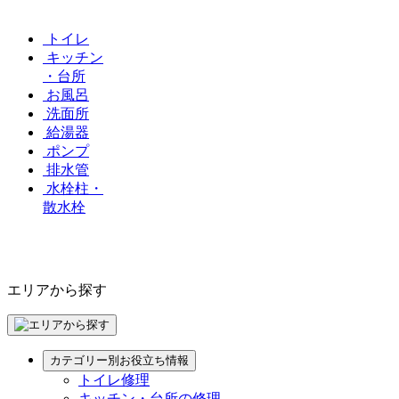
トイレ
キッチン
・台所
お風呂
洗面所
給湯器
ポンプ
排水管
水栓柱・
散水栓
エリアから探す
カテゴリー別お役立ち情報
トイレ修理
キッチン・台所の修理