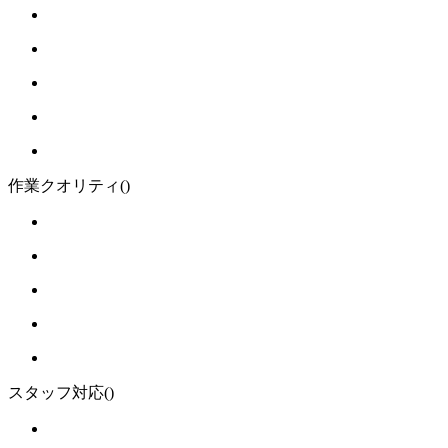
作業クオリティ
()
スタッフ対応
()