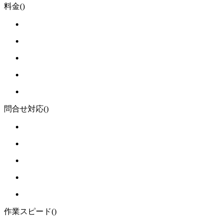
料金
()
問合せ対応
()
作業スピード
()