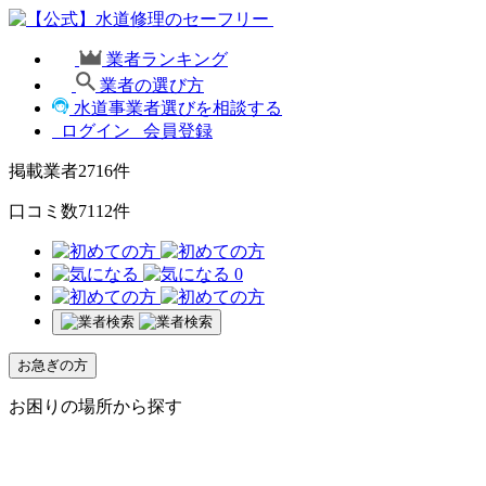
業者ランキング
業者の選び方
水道事業者選びを相談する
ログイン
会員登録
掲載業者
2716
件
口コミ数
7112
件
0
お急ぎの方
お困りの場所から探す