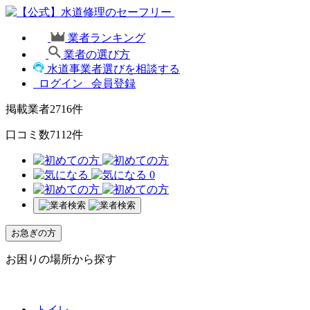
業者ランキング
業者の選び方
水道事業者選びを相談する
ログイン
会員登録
掲載業者
2716
件
口コミ数
7112
件
0
お急ぎの方
お困りの場所から探す
トイレ