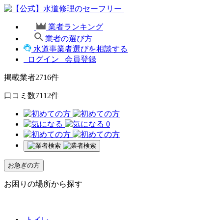
業者ランキング
業者の選び方
水道事業者選びを相談する
ログイン
会員登録
掲載業者
2716
件
口コミ数
7112
件
0
お急ぎの方
お困りの場所から探す
トイレ