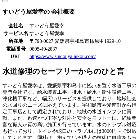
すいどう屋愛幸の
会社概要
会社名
すいどう屋愛幸
サービス名
すいどう屋愛幸
所在地
〒798-0027 愛媛県宇和島市柿原甲1929-10
電話番号
0895-49-2837
URL
https://www.suidouya-aikou.com/
水道修理のセーフリーからのひと言
すいどう屋愛幸は、愛媛県宇和島市に拠点を置く水道工事の
専門会社です。給水装置工事、排水・給水・衛生設備工事、
浄化槽工事など、幅広いサービスを提供しており、地域社会
の水回りのニーズに応えています。宇和島市や愛南町から指
定工事店として認定されており、地域の水道インフラに貢
献。また、迅速かつ丁寧な対応と安全をモットーに、経験豊
富な職人が質の高い施工を行っています。水のトラブル対応
も行っており、トイレや蛇口のトラブルには3000円～で対応
してくれます。同社は、抱えている職人の技術に自信をもっ