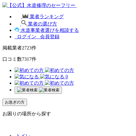
業者ランキング
業者の選び方
水道事業者選びを相談する
ログイン
会員登録
掲載業者
2723
件
口コミ数
7317
件
0
お急ぎの方
お困りの場所から探す
トイレ