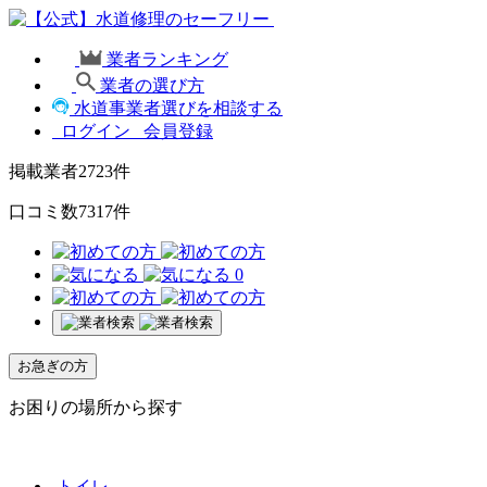
業者ランキング
業者の選び方
水道事業者選びを相談する
ログイン
会員登録
掲載業者
2723
件
口コミ数
7317
件
0
お急ぎの方
お困りの場所から探す
トイレ