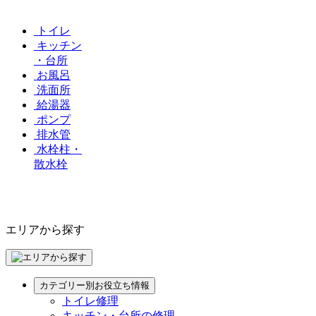
トイレ
キッチン
・台所
お風呂
洗面所
給湯器
ポンプ
排水管
水栓柱・
散水栓
エリアから探す
カテゴリー別お役立ち情報
トイレ修理
キッチン・台所の修理