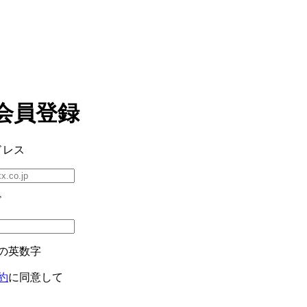
会員登録
ドレス
ド
の英数字
約
に同意して