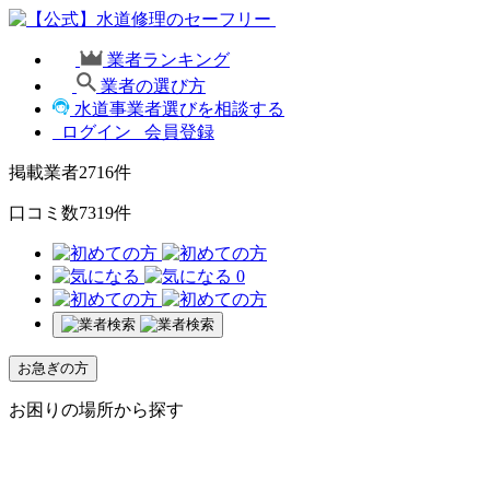
業者ランキング
業者の選び方
水道事業者選びを相談する
ログイン
会員登録
掲載業者
2716
件
口コミ数
7319
件
0
お急ぎの方
お困りの場所から探す