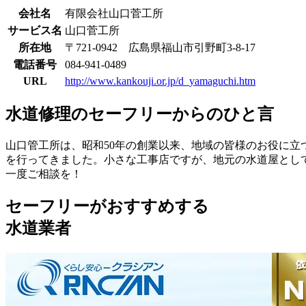
会社名
有限会社山口菅工所
サービス名
山口菅工所
所在地
〒721-0942 広島県福山市引野町3-8-17
電話番号
084-941-0489
URL
http://www.kankouji.or.jp/d_yamaguchi.htm
水道修理のセーフリーからのひと言
山口管工所は、昭和50年の創業以来、地域の皆様のお役に
を行ってきました。小さな工事店ですが、地元の水道屋とし
一度ご相談を！
セーフリーがおすすめする
水道業者